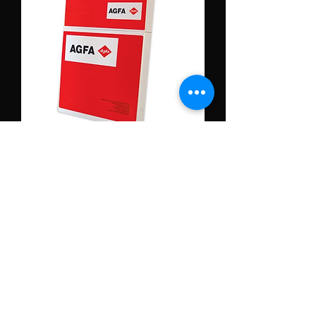
Agfa X Ray Films For Hospital
Use
Получить последнюю цену