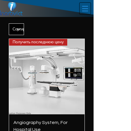
Получить последнюю цену
Angiography System, For
Hospital Use