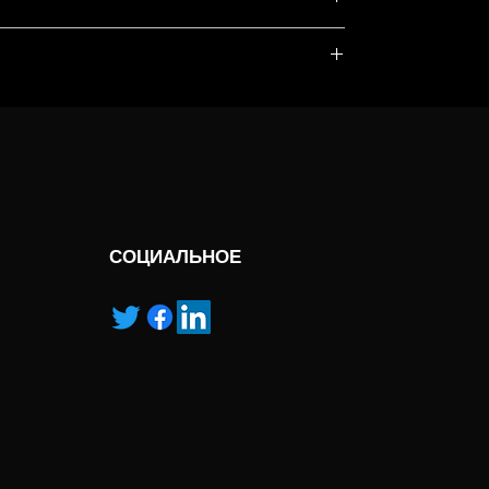
, service marks and/or logos [called “marks”]
r with the listed products, it is only used for the
pecified.
ns own manufactured, “ad” means authorised
СОЦИАЛЬНОЕ