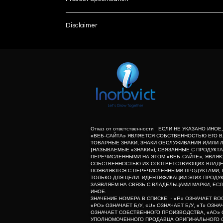
Brand
Disclaimer
Model Name/Number
List number
: - T
unless otherwise indicated the content of this “w
Usage/Application
herein associated with the products listed on this
purpose of identification of those products. we d
Size ( in Inch)
meaning of list number: - “r” means refurbishe
dealer of original equipment manufacturer.
Category
Film Type
Отказ от ответственности ЕСЛИ НЕ УКАЗАНО ИНО
«ВЕБ-САЙТА» ЯВЛЯЕТСЯ СОБСТВЕННОСТЬЮ ЕГО В
ТОВАРНЫЕ ЗНАКИ, ЗНАКИ ОБСЛУЖИВАНИЯ И/ИЛИ 
Sheets per pack
[НАЗЫВАЕМЫЕ «ЗНАКИ»), СВЯЗАННЫЕ С ПРОДУКТА
ПЕРЕЧИСЛЕННЫМИ НА ЭТОМ «ВЕБ-САЙТЕ», ЯВЛЯ
СОБСТВЕННОСТЬЮ ИХ СООТВЕТСТВУЮЩИХ ВЛАДЕЛ
Packaging Type
ПОЯВЛЯЮТСЯ С ПЕРЕЧИСЛЕННЫМИ ПРОДУКТАМИ, 
ТОЛЬКО ДЛЯ ЦЕЛИ. ИДЕНТИФИКАЦИИ ЭТИХ ПРОДУК
ЗАЯВЛЯЕМ НА СВЯЗЬ С ВЛАДЕЛЬЦАМИ МАРКИ, ЕСЛ
Type
ИНОЕ.
ЗНАЧЕНИЕ НОМЕРА В СПИСКЕ: - «R» ОЗНАЧАЕТ В
«PO» ОЗНАЧАЕТ Б/У, «U» ОЗНАЧАЕТ Б/У, «T» ОЗН
Properties
ОЗНАЧАЕТ СОБСТВЕННОГО ПРОИЗВОДСТВА, «AD» 
УПОЛНОМОЧЕННОГО ПРОДАВЦА ОРИГИНАЛЬНОГО