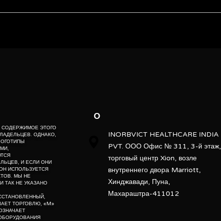
Fujifilm
All fuji Model
ebsite” is the proprietary property of its owners. however, trademarks
Hospital
” website” are the property of their respective owners and if they appea
o not claim as association with the mark owners, unless otherwise so s
10 x 12
d, “po” means preowned, “u” means used, “t” means trading, “m” mea
Dry View Film
О
Dry Imaging Film
Е, СОДЕРЖИМОЕ ЭТОГО
INORBVICT HEALTHCARE INDIA
ЛАДЕЛЬЦЕВ. ОДНАКО,
ЛОГОТИПЫ
PVT. ООО Офис № 311, 3-й этаж,
50
МИ,
ЮТСЯ
торговый центр Xion, возле
ЬЦЕВ, И ЕСЛИ ОНИ
Packet
внутреннего двора Marriott,
ОН ИСПОЛЬЗУЕТСЯ
ТОВ. МЫ НЕ
Хинджавади, Пуна,
И ТАК НЕ УКАЗАНО
Analog
Махараштра-411012
ОССТАНОВЛЕННЫЙ,
АЧАЕТ ТОРГОВЛЮ, «M»
Medical X-ray Equipments
ОЗНАЧАЕТ
 ОБОРУДОВАНИЯ