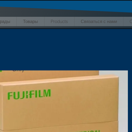
грады
Товары
Products
Связаться с нами
C