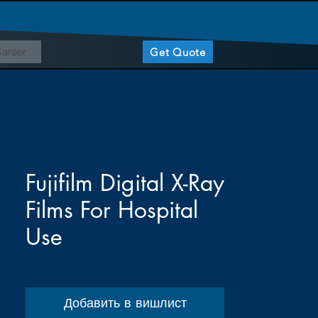
areer
Get Quote
Fujifilm Digital X-Ray
Films For Hospital
Use
Добавить в вишлист