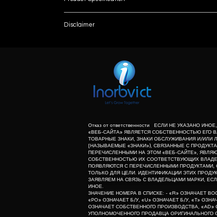
Generator Power (Kw)
Disclaimer
List No:- R
Orbital Movement
unless otherwise indicated the content of this “w
herein associated with the products listed on this
Is It Portable
purpose of identification of those products. we d
meaning of list number: - “r” means refurbishe
I Deal In
dealer of original equipment manufacturer.
AERB Approved
Operation Mode
Отказ от ответственности ЕСЛИ НЕ УКАЗАНО ИНО
«ВЕБ-САЙТА» ЯВЛЯЕТСЯ СОБСТВЕННОСТЬЮ ЕГО В
ТОВАРНЫЕ ЗНАКИ, ЗНАКИ ОБСЛУЖИВАНИЯ И/ИЛИ 
List No.
[НАЗЫВАЕМЫЕ «ЗНАКИ»), СВЯЗАННЫЕ С ПРОДУКТА
ПЕРЕЧИСЛЕННЫМИ НА ЭТОМ «ВЕБ-САЙТЕ», ЯВЛЯ
СОБСТВЕННОСТЬЮ ИХ СООТВЕТСТВУЮЩИХ ВЛАДЕЛ
Minimum Order Quantity
ПОЯВЛЯЮТСЯ С ПЕРЕЧИСЛЕННЫМИ ПРОДУКТАМИ, 
ТОЛЬКО ДЛЯ ЦЕЛИ. ИДЕНТИФИКАЦИИ ЭТИХ ПРОДУК
ЗАЯВЛЯЕМ НА СВЯЗЬ С ВЛАДЕЛЬЦАМИ МАРКИ, ЕСЛ
ИНОЕ.
ЗНАЧЕНИЕ НОМЕРА В СПИСКЕ: - «R» ОЗНАЧАЕТ В
«PO» ОЗНАЧАЕТ Б/У, «U» ОЗНАЧАЕТ Б/У, «T» ОЗН
ОЗНАЧАЕТ СОБСТВЕННОГО ПРОИЗВОДСТВА, «AD» 
УПОЛНОМОЧЕННОГО ПРОДАВЦА ОРИГИНАЛЬНОГО