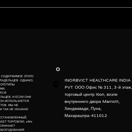
High Frequency
Fixed
ebsite” is the proprietary property of its owners. however, trademarks
” website” are the property of their respective owners and if they appea
Portable
o not claim as association with the mark owners, unless otherwise so s
d, “po” means preowned, “u” means used, “t” means trading, “m” mea
New and Second Hand
Applied
О
Automatic
Е, СОДЕРЖИМОЕ ЭТОГО
INORBVICT HEALTHCARE INDIA
ЛАДЕЛЬЦЕВ. ОДНАКО,
ЛОГОТИПЫ
PVT. ООО Офис № 311, 3-й этаж,
r
МИ,
ЮТСЯ
торговый центр Xion, возле
ЬЦЕВ, И ЕСЛИ ОНИ
1
внутреннего двора Marriott,
ОН ИСПОЛЬЗУЕТСЯ
ТОВ. МЫ НЕ
Хинджавади, Пуна,
И ТАК НЕ УКАЗАНО
Махараштра-411012
ОССТАНОВЛЕННЫЙ,
АЧАЕТ ТОРГОВЛЮ, «M»
ОЗНАЧАЕТ
 ОБОРУДОВАНИЯ