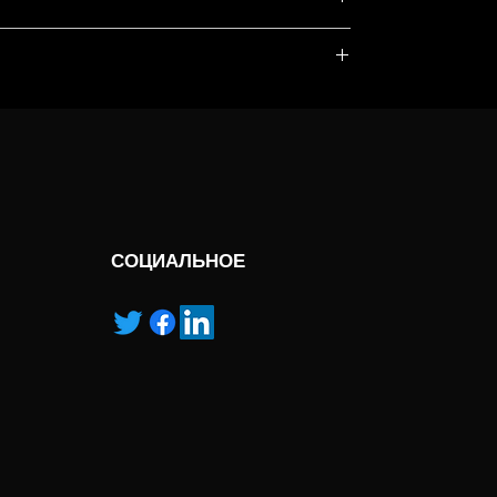
, service marks and/or logos [called “marks”]
r with the listed products, it is only used for the
pecified.
ns own manufactured, “ad” means authorised
СОЦИАЛЬНОЕ