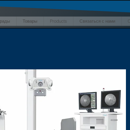
грады
Товары
Products
Связаться с нами
C