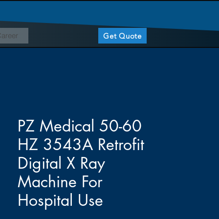
areer
Get Quote
PZ Medical 50-60
HZ 3543A Retrofit
Digital X Ray
Machine For
Hospital Use