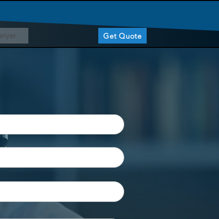
riyer
Get Quote