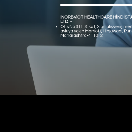
INORBVICT HEALTHCARE HİNDİSTA
LTD. -
Ofis No 311, 3. kat, Xion alışveriş mer
avluya yakın Marriott, Hinjawadi, Pun
Maharashtra-411012