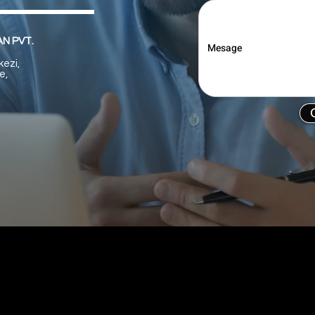
N PVT.
kezi,
e,