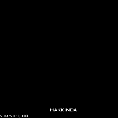
HAKKINDA
E BU “SİTE” İÇERİĞİ