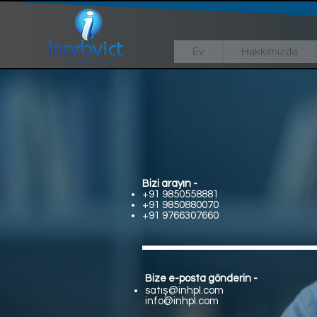
Ev
Hakkımızda
Bizi arayın -
+91 9850558881
+91 9850880070
+91 9766307660
Bize e-posta gönderin -
satış@inhpl.com
info@inhpl.com