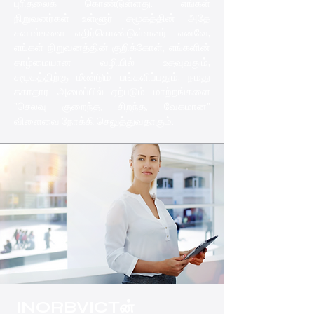
புரிதலைக் கொண்டுள்ளது. எங்கள்
நிறுவனர்கள் உள்ளூர் சமூகத்தின் அதே
சவால்களை எதிர்கொண்டுள்ளனர். எனவே,
எங்கள் நிறுவனத்தின் குறிக்கோள், எங்களின்
தாழ்மையான வழியில் உதவுவதும்,
சமூகத்திற்கு மீண்டும் பங்களிப்பதும், நமது
சுகாதார அமைப்பில் ஏற்படும் மாற்றங்களை
"செலவு குறைந்த, சிறந்த, வேகமான"
விளைவை நோக்கி செலுத்துவதாகும்.
INORBVICTன்