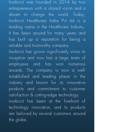
Inorbvict was founded in 2014 by two
entrepreneurs with a shared vision and a
dream to change the world. Today,
Inorbvict Healthcare India Pvt Ltd is a
leading name in the Healthcare Industry.
It has been around for many years and
has built up a reputation for being a
reliable and trustworthy company.
Inorbvict has grown significantly since its
inception and now has a large team of
employees and has won numerous
awards. The company is now a well-
established and leading player in the
industry and known for its innovative
products and commitment to customer
satisfaction & cutting-edge technology.
Inorbvict has been at the forefront of
technology innovation, and its products
are beloved by several customers around
the globe.