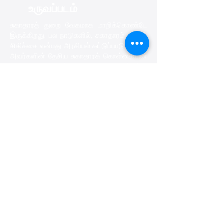
உருவப்படம்
சுகாதாரத் துறை வேகமாக மாறிக்கொண்டே
இருக்கிறது. பல நாடுகளில், சுகாதாரம் மற்றும்
சிகிச்சை என்பது அரசியல் கட்டுப்பாடு மற்றும்
அவர்களின் தேசிய சுகாதாரக் கொள்கையின்
மையமாக உள்ளது. சமுதாயத்திற்கு
புதுமையான, அடுத்த தலைமுறை பயனுள்ள
மற்றும் மலிவு சுகாதார தீர்வுகள் தேவை.
பொருளாதார நிச்சயமற்ற இந்த
காலகட்டங்களில் தனிநபர் மற்றும் சமூக
ஆரோக்கியம் ஒரே மாதிரியாக சங்கடமாக
உள்ளது. இந்தச் சவால்களைச் சந்திக்க
நாங்கள் Inorbvict உடன் இணைந்து சுகாதாரத்
தீர்வுகளில் சீர்திருத்தம், செலவு குறைந்த
மற்றும் மக்கள் மகிழ்ச்சியாகவும்
ஆரோக்கியமாகவும் வாழ உதவும் வகையில்
தொடர்ந்து புதுமைகளை உருவாக்குவதற்கு
உறுதியளித்தோம். இது Inorbvict இன்
தொழில்நுட்ப, கட்டமைப்பு மற்றும் கலாச்சார
அம்சங்களுக்கும் பொருந்தும்.