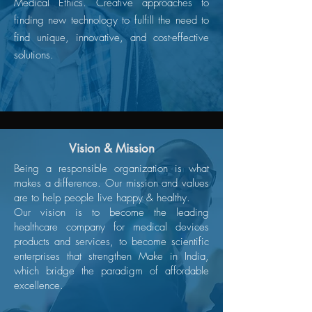
Medical Ethics. Creative approaches to
finding new technology to fulfill the need to
find unique, innovative, and cost-effective
solutions.
Vision & Mission
Being a responsible organization is what
makes a difference. Our mission and values
are to help people live happy & healthy.
Our vision is to become the leading
healthcare company for medical devices
products and services, to become scientific
enterprises that strengthen Make in India,
which bridge the paradigm of affordable
excellence.