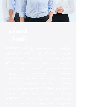
எங்கள்
அணி
Inorbvict என்பது புதுமையான மருத்துவ
தொழில்நுட்பங்கள், தயாரிப்புகள் மற்றும்
சேவைகளை மக்களுக்கு வழங்குவதற்காக
அர்ப்பணிக்கப்பட்ட ஒரு சுகாதார
நிறுவனமாகும். எங்கள் நிறுவனர்களுக்கு
மருத்துவ உபகரணங்கள், மருத்துவ
சாதனங்கள், உள்வைப்புகள் மற்றும் அறுவை
சிகிச்சை கருவிகள் போன்ற பல்வேறு
மருத்துவத் துறைகளில் 10 ஆண்டுகளுக்கும்
மேலாக பணியாற்றிய அனுபவம் உள்ளது.
Inorbvict மிகவும் ஆழமான நுண்ணறிவு
மற்றும் சுகாதாரத் துறையில் வலுவான