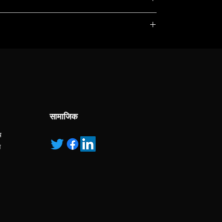
, service marks and/or logos [called “marks”]
r with the listed products, it is only used for the
pecified.
ns own manufactured, “ad” means authorised
सामाजिक
य
ण
s
0 kV max.