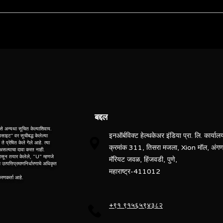
Spectro Ametek
Scout
ebsite” is the proprietary property of its owners. however, trademarks
” website” are the property of their respective owners and if they appea
+- 0.5 nm
o not claim as association with the mark owners, unless otherwise so s
d, “po” means preowned, “u” means used, “t” means trading, “m” mea
+- 0.2 nm
superior accuracy
बद्दल
Laboratory use
े अन्यथा सूचित केल्याशिवाय.
इनऑर्बविक्ट हेल्थकेअर इंडिया प्रा. लि. कार्याल
ेबसाइट" वर सूचीबद्ध केलेल्या
े प्रेषित केले गेले आहे. त्या
क्रमांक 311, तिसरा मजला, Xion मॉल, अंग
r
ध असल्याचा दावा करत नाही.
ासून तयार केलेले, “U” म्हणजे
मॅरियट जवळ, हिंजवडी, पुणे,
त्पत्तिप्रमाणनिर्धारणाचे अधिकृत
महाराष्ट्र-411012
ीकरणकर्ता आहे.
Spectroscout XRF Spectrometer
Si-PIN
+९१ ९१५६५९४३८२
X-ray tube,rhodium (Rh) anode,5