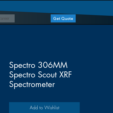
areer
Get Quote
Spectro 306MM
Spectro Scout XRF
Spectrometer
Add to Wishlist