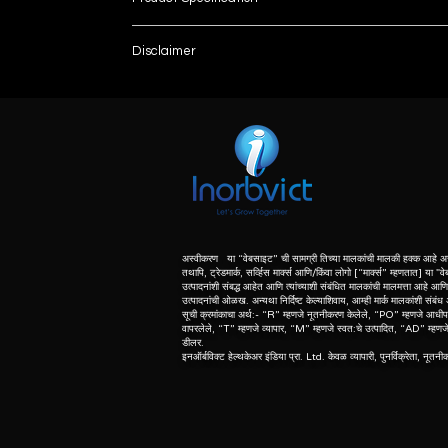
Brand
Disclaimer
List number
Model Name/Number
: - R
unless otherwise indicated the content of this “w
herein associated with the products listed on this
Wavelength accuracy
purpose of identification of those products. we d
meaning of list number: - “r” means refurbishe
Wavelength Repeatability
dealer of original equipment manufacturer.
Sensitivity
Usage/ Application
अस्वीकरण या “वेबसाइट” ची सामग्री तिच्या मालकांची मालकी हक्क आहे अस
तथापि, ट्रेडमार्क, सर्व्हिस मार्क्स आणि/किंवा लोगो [“मार्क्स” म्हणतात] या "व
उत्पादनांशी संबद्ध आहेत आणि त्यांच्याशी संबंधित मालकांची मालमत्ता आहे आणि त
List No.
उत्पादनांची ओळख. अन्यथा निर्दिष्ट केल्याशिवाय, आम्ही मार्क मालकांशी संबं
सूची क्रमांकाचा अर्थ:- “R” म्हणजे नूतनीकरण केलेले, “PO” म्हणजे आधीप
वापरलेले, “T” म्हणजे व्यापार, “M” म्हणजे स्वत:चे उत्पादित, “AD” म्हणजे उ
डीलर.
इनऑर्बविक्ट हेल्थकेअर इंडिया प्रा. Ltd. केवळ व्यापारी, पुनर्विक्रेता, नूतन
Product Type
Detector
Excitation