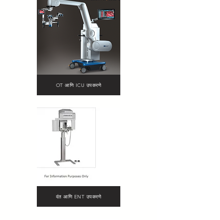
OT आणि ICU उपकरणे
दंत आणि ENT उपकरणे