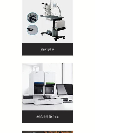
लेझर इमेजर
हेमॅटोलॉजी विश्लेषक