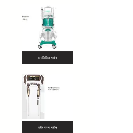
डायलिसिस मशीन
शरीर रचना मशीन