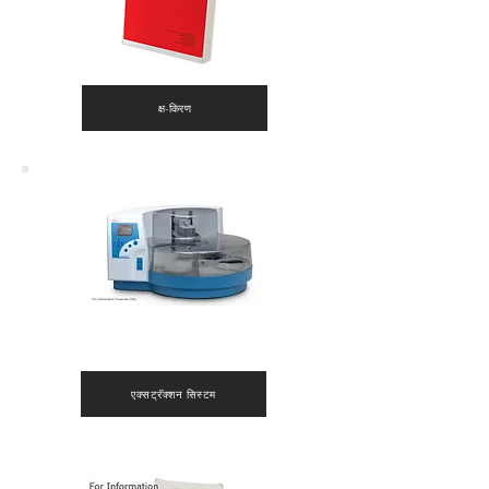
क्ष-किरण
एक्सट्रॅक्शन सिस्टम