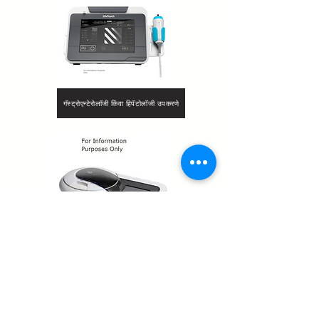
गॅस्ट्रोएन्टेरोलॉजी किंवा हिपॅटोलॉजी उपकरणे
रुग्णालयातील उपकरणे