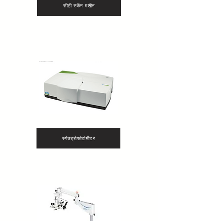
सीटी स्कॅन मशीन
स्पेक्ट्रोफोटोमीटर