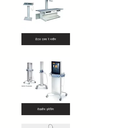
डेंटल एक्स रे मशीन
वैद्यकीय इमेजिंग