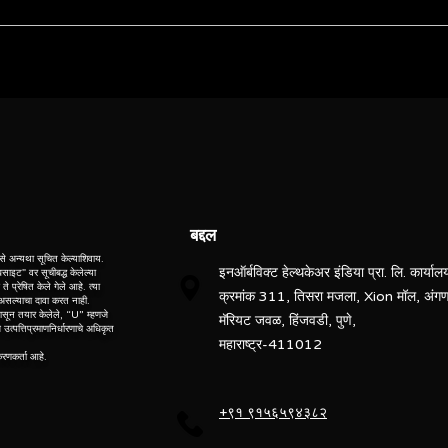
Siemens
Magnetom Vida
ebsite” is the proprietary property of its owners. however, trademarks
” website” are the property of their respective owners and if they appea
3 T (Tesla)
o not claim as association with the mark owners, unless otherwise so s
d, “po” means preowned, “u” means used, “t” means trading, “m” mea
Refurbished
Supercon
बद्दल
70 cm
े अन्यथा सूचित केल्याशिवाय.
इनऑर्बविक्ट हेल्थकेअर इंडिया प्रा. लि. कार्याल
ेबसाइट" वर सूचीबद्ध केलेल्या
े प्रेषित केले गेले आहे. त्या
क्रमांक 311, तिसरा मजला, Xion मॉल, अंग
45 mT/m
ध असल्याचा दावा करत नाही.
ासून तयार केलेले, “U” म्हणजे
मॅरियट जवळ, हिंजवडी, पुणे,
त्पत्तिप्रमाणनिर्धारणाचे अधिकृत
200 T/m/s
महाराष्ट्र-411012
ीकरणकर्ता आहे.
+९१ ९१५६५९४३८२