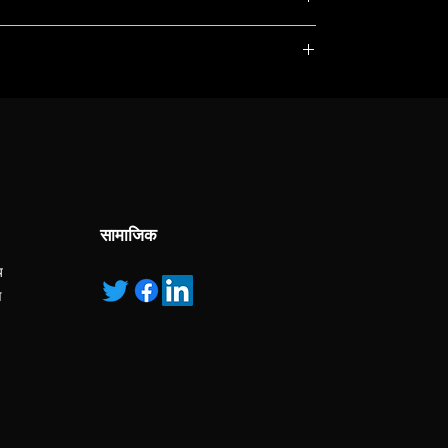
, service marks and/or logos [called “marks”]
r with the listed products, it is only used for the
pecified.
ns own manufactured, “ad” means authorised
सामाजिक
य
ण