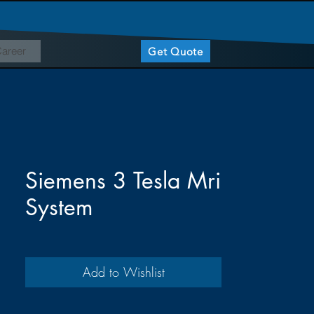
areer
Get Quote
Siemens 3 Tesla Mri
System
Add to Wishlist