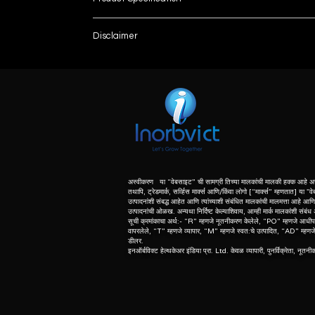
Brand
Disclaimer
List number
Model Name/Number
: - R
unless otherwise indicated the content of this “w
herein associated with the products listed on this
Magnetic Strength
purpose of identification of those products. we d
meaning of list number: - “r” means refurbishe
Machine Condition
dealer of original equipment manufacturer.
Magnet Type
Bore Size
अस्वीकरण या “वेबसाइट” ची सामग्री तिच्या मालकांची मालकी हक्क आहे अस
तथापि, ट्रेडमार्क, सर्व्हिस मार्क्स आणि/किंवा लोगो [“मार्क्स” म्हणतात] या "व
उत्पादनांशी संबद्ध आहेत आणि त्यांच्याशी संबंधित मालकांची मालमत्ता आहे आणि त
Max. Amplitude
उत्पादनांची ओळख. अन्यथा निर्दिष्ट केल्याशिवाय, आम्ही मार्क मालकांशी संबं
सूची क्रमांकाचा अर्थ:- “R” म्हणजे नूतनीकरण केलेले, “PO” म्हणजे आधीप
वापरलेले, “T” म्हणजे व्यापार, “M” म्हणजे स्वत:चे उत्पादित, “AD” म्हणजे उ
Max. Slew Rate
डीलर.
इनऑर्बविक्ट हेल्थकेअर इंडिया प्रा. Ltd. केवळ व्यापारी, पुनर्विक्रेता, नूतन