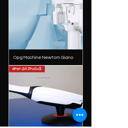
Opg Machine Newtom Giano
తాజా ధర పొందండి