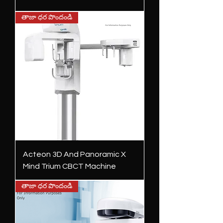
తాజా ధర పొందండి
Acteon 3D And Panoramic X
Mind Trium CBCT Machine
తాజా ధర పొందండి