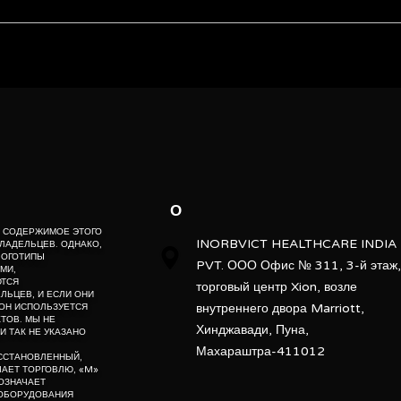
Laboratory Use
Made in India
ebsite” is the proprietary property of its owners. however, trademarks
” website” are the property of their respective owners and if they appea
iBlot
o not claim as association with the mark owners, unless otherwise so s
d, “po” means preowned, “u” means used, “t” means trading, “m” mea
Bolt Bis-Tris Plus Gels,E-PAGE G
Gels
О
Dry
Е, СОДЕРЖИМОЕ ЭТОГО
INORBVICT HEALTHCARE INDIA
ЛАДЕЛЬЦЕВ. ОДНАКО,
Horizontal
ЛОГОТИПЫ
PVT. ООО Офис № 311, 3-й этаж,
МИ,
ЮТСЯ
торговый центр Xion, возле
ЬЦЕВ, И ЕСЛИ ОНИ
Laboratory Use
внутреннего двора Marriott,
ОН ИСПОЛЬЗУЕТСЯ
ТОВ. МЫ НЕ
Хинджавади, Пуна,
И ТАК НЕ УКАЗАНО
Thermo Fisher
Махараштра-411012
ОССТАНОВЛЕННЫЙ,
АЧАЕТ ТОРГОВЛЮ, «M»
iBlot
ОЗНАЧАЕТ
 ОБОРУДОВАНИЯ