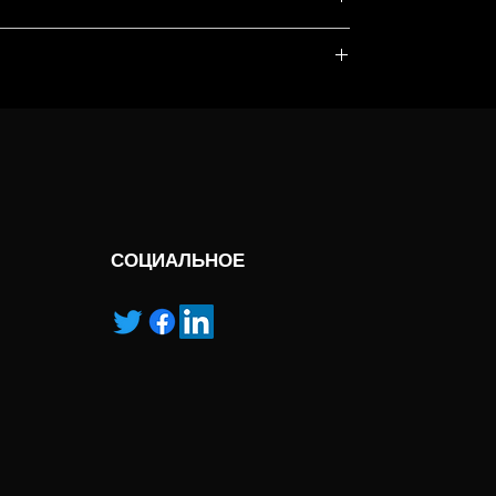
, service marks and/or logos [called “marks”]
r with the listed products, it is only used for the
pecified.
ns own manufactured, “ad” means authorised
els,Novex Midi Gels,Novex Mini Gels,NuPAGE
СОЦИАЛЬНОЕ