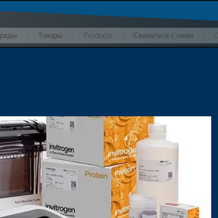
грады
Товары
Products
Связаться с нами
C