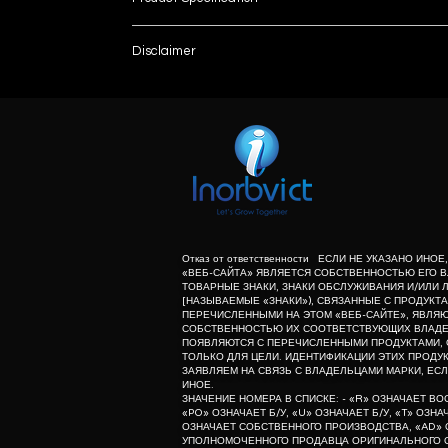
Usage/Application
Disclaimer
List number
Country of Origin
: - R
unless otherwise indicated the content of this “w
herein associated with the products listed on this
For Use With
purpose of identification of those products. we d
meaning of list number: - “r” means refurbishe
Gel Compatibility
dealer of original equipment manufacturer.
Mode of Transfer
Отказ от ответственности ЕСЛИ НЕ УКАЗАНО ИНО
«ВЕБ-САЙТА» ЯВЛЯЕТСЯ СОБСТВЕННОСТЬЮ ЕГО В
Running Dimension
ТОВАРНЫЕ ЗНАКИ, ЗНАКИ ОБСЛУЖИВАНИЯ И/ИЛИ 
[НАЗЫВАЕМЫЕ «ЗНАКИ»), СВЯЗАННЫЕ С ПРОДУКТА
ПЕРЕЧИСЛЕННЫМИ НА ЭТОМ «ВЕБ-САЙТЕ», ЯВЛЯ
СОБСТВЕННОСТЬЮ ИХ СООТВЕТСТВУЮЩИХ ВЛАДЕЛ
Usage/Application
ПОЯВЛЯЮТСЯ С ПЕРЕЧИСЛЕННЫМИ ПРОДУКТАМИ, 
ТОЛЬКО ДЛЯ ЦЕЛИ. ИДЕНТИФИКАЦИИ ЭТИХ ПРОДУК
ЗАЯВЛЯЕМ НА СВЯЗЬ С ВЛАДЕЛЬЦАМИ МАРКИ, ЕСЛ
Brand
ИНОЕ.
ЗНАЧЕНИЕ НОМЕРА В СПИСКЕ: - «R» ОЗНАЧАЕТ В
«PO» ОЗНАЧАЕТ Б/У, «U» ОЗНАЧАЕТ Б/У, «T» ОЗН
For Use With
ОЗНАЧАЕТ СОБСТВЕННОГО ПРОИЗВОДСТВА, «AD» 
УПОЛНОМОЧЕННОГО ПРОДАВЦА ОРИГИНАЛЬНОГО