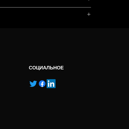
, service marks and/or logos [called “marks”]
r with the listed products, it is only used for the
pecified.
ns own manufactured, “ad” means authorised
СОЦИАЛЬНОЕ
s
0 kV max.