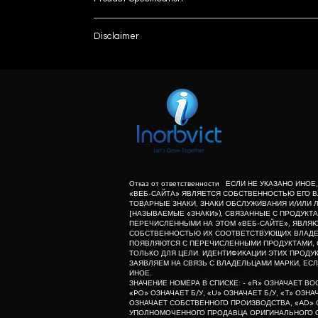
Brand
Disclaimer
List number
Model Name/Number
: - R
unless otherwise indicated the content of this “w
herein associated with the products listed on this
Wavelength accuracy
purpose of identification of those products. we d
meaning of list number: - “r” means refurbishe
Wavelength Repeatability
dealer of original equipment manufacturer.
Sensitivity
Usage/ Application
Отказ от ответственности ЕСЛИ НЕ УКАЗАНО ИНО
«ВЕБ-САЙТА» ЯВЛЯЕТСЯ СОБСТВЕННОСТЬЮ ЕГО В
ТОВАРНЫЕ ЗНАКИ, ЗНАКИ ОБСЛУЖИВАНИЯ И/ИЛИ 
List No.
[НАЗЫВАЕМЫЕ «ЗНАКИ»), СВЯЗАННЫЕ С ПРОДУКТА
ПЕРЕЧИСЛЕННЫМИ НА ЭТОМ «ВЕБ-САЙТЕ», ЯВЛЯ
СОБСТВЕННОСТЬЮ ИХ СООТВЕТСТВУЮЩИХ ВЛАДЕЛ
ПОЯВЛЯЮТСЯ С ПЕРЕЧИСЛЕННЫМИ ПРОДУКТАМИ, 
ТОЛЬКО ДЛЯ ЦЕЛИ. ИДЕНТИФИКАЦИИ ЭТИХ ПРОДУК
Product Type
ЗАЯВЛЯЕМ НА СВЯЗЬ С ВЛАДЕЛЬЦАМИ МАРКИ, ЕСЛ
ИНОЕ.
ЗНАЧЕНИЕ НОМЕРА В СПИСКЕ: - «R» ОЗНАЧАЕТ В
Detector
«PO» ОЗНАЧАЕТ Б/У, «U» ОЗНАЧАЕТ Б/У, «T» ОЗН
ОЗНАЧАЕТ СОБСТВЕННОГО ПРОИЗВОДСТВА, «AD» 
УПОЛНОМОЧЕННОГО ПРОДАВЦА ОРИГИНАЛЬНОГО
Excitation