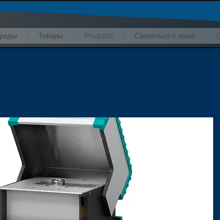
грады
Товары
Products
Связаться с нами
C