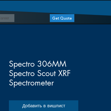
areer
Get Quote
Spectro 306MM
Spectro Scout XRF
Spectrometer
Добавить в вишлист