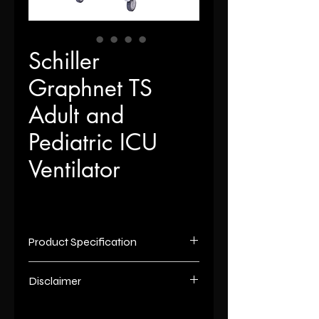
Schiller
Graphnet TS
Adult and
Pediatric ICU
Ventilator
Product Specification
Tidal Volume
0.05 to 2.0 L
Disclaimer
Brand
Schiller
List number
: - R