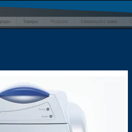
грады
Товары
Products
Связаться с нами
C