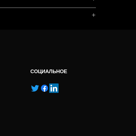
, service marks and/or logos [called “marks”]
r with the listed products, it is only used for the
pecified.
ns own manufactured, “ad” means authorised
СОЦИАЛЬНОЕ