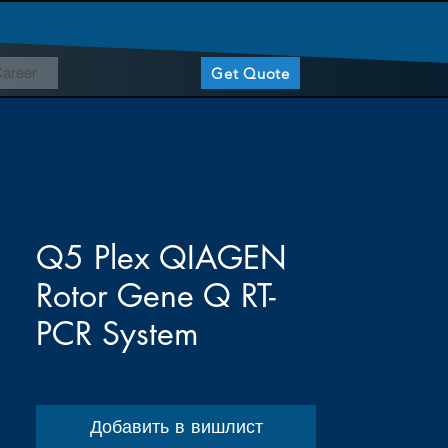
areer
Get Quote
Q5 Plex QIAGEN
Rotor Gene Q RT-
PCR System
Добавить в вишлист