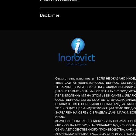
Brand
Disclaimer
List number
Model Name/Number
: - R
unless otherwise indicated the content of this “w
herein associated with the products listed on this
Sample Capacity/Format
purpose of identification of those products. we d
meaning of list number: - “r” means refurbishe
Volume Thermal Block Sample
dealer of original equipment manufacturer.
No of Channels
Temperature Range
Отказ от ответственности ЕСЛИ НЕ УКАЗАНО ИНО
«ВЕБ-САЙТА» ЯВЛЯЕТСЯ СОБСТВЕННОСТЬЮ ЕГО В
ТОВАРНЫЕ ЗНАКИ, ЗНАКИ ОБСЛУЖИВАНИЯ И/ИЛИ 
Weight
[НАЗЫВАЕМЫЕ «ЗНАКИ»), СВЯЗАННЫЕ С ПРОДУКТА
ПЕРЕЧИСЛЕННЫМИ НА ЭТОМ «ВЕБ-САЙТЕ», ЯВЛЯ
СОБСТВЕННОСТЬЮ ИХ СООТВЕТСТВУЮЩИХ ВЛАДЕЛ
Dimensions
ПОЯВЛЯЮТСЯ С ПЕРЕЧИСЛЕННЫМИ ПРОДУКТАМИ, 
ТОЛЬКО ДЛЯ ЦЕЛИ. ИДЕНТИФИКАЦИИ ЭТИХ ПРОДУК
ЗАЯВЛЯЕМ НА СВЯЗЬ С ВЛАДЕЛЬЦАМИ МАРКИ, ЕСЛ
Gastrointestinal Panel for Diagnosing Infectiou
ИНОЕ.
ЗНАЧЕНИЕ НОМЕРА В СПИСКЕ: - «R» ОЗНАЧАЕТ В
«PO» ОЗНАЧАЕТ Б/У, «U» ОЗНАЧАЕТ Б/У, «T» ОЗН
syndromic testing systems
ОЗНАЧАЕТ СОБСТВЕННОГО ПРОИЗВОДСТВА, «AD» 
УПОЛНОМОЧЕННОГО ПРОДАВЦА ОРИГИНАЛЬНОГО