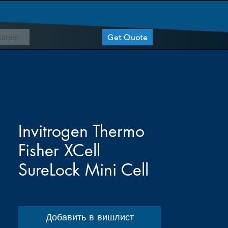
areer
Get Quote
Invitrogen Thermo
Fisher XCell
SureLock Mini Cell
Добавить в вишлист