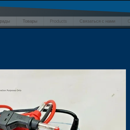
грады
Товары
Products
Связаться с нами
C