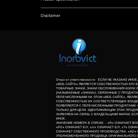
Brand
Disclaimer
Gel Capacity
List number
: - R
unless otherwise indicated the content of this “w
Cell Dimensions
herein associated with the products listed on this
purpose of identification of those products. we d
Upper Buffer Chamber Requirement
meaning of list number: - “r” means refurbishe
dealer of original equipment manufacturer.
Lower Buffer Chamber Requirement
Material
Отказ от ответственности ЕСЛИ НЕ УКАЗАНО ИНО
«ВЕБ-САЙТА» ЯВЛЯЕТСЯ СОБСТВЕННОСТЬЮ ЕГО В
ТОВАРНЫЕ ЗНАКИ, ЗНАКИ ОБСЛУЖИВАНИЯ И/ИЛИ 
Chemical Resistance
[НАЗЫВАЕМЫЕ «ЗНАКИ»), СВЯЗАННЫЕ С ПРОДУКТА
ПЕРЕЧИСЛЕННЫМИ НА ЭТОМ «ВЕБ-САЙТЕ», ЯВЛЯ
СОБСТВЕННОСТЬЮ ИХ СООТВЕТСТВУЮЩИХ ВЛАДЕЛ
ПОЯВЛЯЮТСЯ С ПЕРЕЧИСЛЕННЫМИ ПРОДУКТАМИ, 
Product DescriptionXCell SureLock™ offers:• Easy
ТОЛЬКО ДЛЯ ЦЕЛИ. ИДЕНТИФИКАЦИИ ЭТИХ ПРОДУК
ЗАЯВЛЯЕМ НА СВЯЗЬ С ВЛАДЕЛЬЦАМИ МАРКИ, ЕСЛ
ИНОЕ.
Electrophoresis doesn’t have to be hard.The XCe
ЗНАЧЕНИЕ НОМЕРА В СПИСКЕ: - «R» ОЗНАЧАЕТ В
XCell SureLock™
«PO» ОЗНАЧАЕТ Б/У, «U» ОЗНАЧАЕТ Б/У, «T» ОЗН
ОЗНАЧАЕТ СОБСТВЕННОГО ПРОИЗВОДСТВА, «AD» 
УПОЛНОМОЧЕННОГО ПРОДАВЦА ОРИГИНАЛЬНОГО