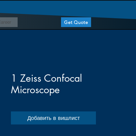
areer
Get Quote
1 Zeiss Confocal
Microscope
Добавить в вишлист