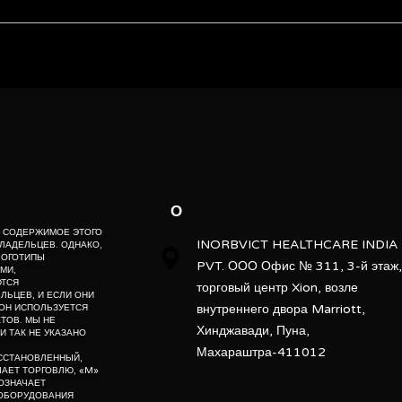
1
ZEISS
ebsite” is the proprietary property of its owners. however, trademarks
” website” are the property of their respective owners and if they appea
1
o not claim as association with the mark owners, unless otherwise so s
d, “po” means preowned, “u” means used, “t” means trading, “m” mea
attached
Laboratory
О
Portable
Е, СОДЕРЖИМОЕ ЭТОГО
INORBVICT HEALTHCARE INDIA
ЛАДЕЛЬЦЕВ. ОДНАКО,
ЛОГОТИПЫ
PVT. ООО Офис № 311, 3-й этаж,
МИ,
easingimage reconstruction times, the evolution of Airyscan 2provid
ЮТСЯ
торговый центр Xion, возле
ction times. Further,optimized real time acquisition strategies empl
ЬЦЕВ, И ЕСЛИ ОНИ
внутреннего двора Marriott,
ОН ИСПОЛЬЗУЕТСЯ
 throughput. The new Multiplexmode for Airyscan 2 innovative imagin
ТОВ. МЫ НЕ
Хинджавади, Пуна,
apture less signal and provide statistical sounddata. With a focus o
И ТАК НЕ УКАЗАНО
Махараштра-411012
plexmode concept increases acquisition speeds even furtherwhile simu
ОССТАНОВЛЕННЫЙ,
itional confocal. Thenovel detection sampling concept allows rapid 
АЧАЕТ ТОРГОВЛЮ, «M»
ОЗНАЧАЕТ
systems today.
 ОБОРУДОВАНИЯ