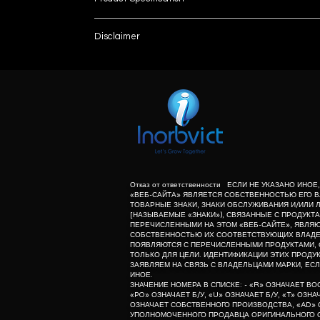
Model Name/Number
Disclaimer
List number
Brand
: - R
unless otherwise indicated the content of this “w
herein associated with the products listed on this
Magnification
purpose of identification of those products. we d
meaning of list number: - “r” means refurbishe
Features
dealer of original equipment manufacturer.
Usage/Application
Is It Portable
Отказ от ответственности ЕСЛИ НЕ УКАЗАНО ИНО
«ВЕБ-САЙТА» ЯВЛЯЕТСЯ СОБСТВЕННОСТЬЮ ЕГО В
ТОВАРНЫЕ ЗНАКИ, ЗНАКИ ОБСЛУЖИВАНИЯ И/ИЛИ 
[НАЗЫВАЕМЫЕ «ЗНАКИ»), СВЯЗАННЫЕ С ПРОДУКТА
Focused on streamlining data handling and decr
ПЕРЕЧИСЛЕННЫМИ НА ЭТОМ «ВЕБ-САЙТЕ», ЯВЛЯ
smallerdata sizes and 5x faster image reconstru
СОБСТВЕННОСТЬЮ ИХ СООТВЕТСТВУЮЩИХ ВЛАДЕЛ
ПОЯВЛЯЮТСЯ С ПЕРЕЧИСЛЕННЫМИ ПРОДУКТАМИ, 
speeds for the Airyscan 2allowing improved data
ТОЛЬКО ДЛЯ ЦЕЛИ. ИДЕНТИФИКАЦИИ ЭТИХ ПРОДУК
development in biomedical researchto not only c
ЗАЯВЛЯЕМ НА СВЯЗЬ С ВЛАДЕЛЬЦАМИ МАРКИ, ЕСЛ
ИНОЕ.
systems with lower expression levels, the Multi
ЗНАЧЕНИЕ НОМЕРА В СПИСКЕ: - «R» ОЗНАЧАЕТ В
capabilitiesand a 4x SNR improvement over trad
«PO» ОЗНАЧАЕТ Б/У, «U» ОЗНАЧАЕТ Б/У, «T» ОЗН
ОЗНАЧАЕТ СОБСТВЕННОГО ПРОИЗВОДСТВА, «AD» 
beyond what isavailable in traditional confocal 
УПОЛНОМОЧЕННОГО ПРОДАВЦА ОРИГИНАЛЬНОГО