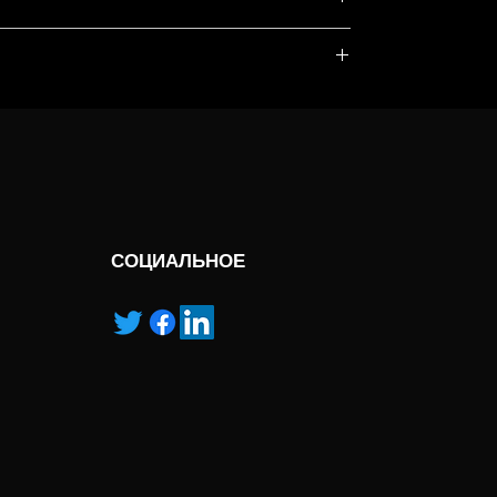
, service marks and/or logos [called “marks”]
r with the listed products, it is only used for the
pecified.
ns own manufactured, “ad” means authorised
СОЦИАЛЬНОЕ
es new data handling concepts providing 6.6x
oyed withthe LSM 9 series enable faster scan
g strategy allows toaddress the current
n extending Airyscan imaging to largermodel
ltaneously providing superresolution
volumetricimaging with unprecedented resolution