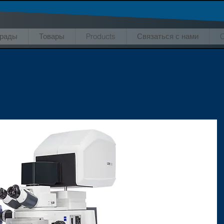
грады
Товары
Products
Связаться с нами
C