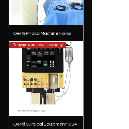
Oertli Phaco Machine Faros
Получить последнюю цену
Oertli Surgical Equipment OS4