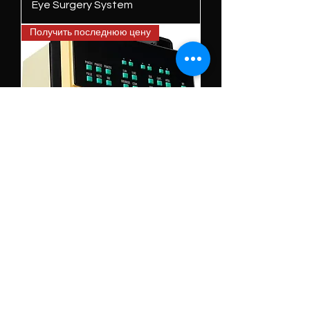
Eye Surgery System
Получить последнюю цену
Catarhex 3 Oertli
Phacoemulsification
Отказ от ответственности ЕСЛИ НЕ УКАЗАНО ИНОЕ, СОДЕРЖИМОЕ ЭТОГО
«ВЕБ-САЙТА» ЯВЛЯЕТСЯ СОБСТВЕННОСТЬЮ ЕГО ВЛАДЕЛЬЦЕВ. ОДНАКО,