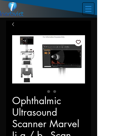
Ophthalmic
Ultrasound
Scanner Marvel
Ii a / b - Scan