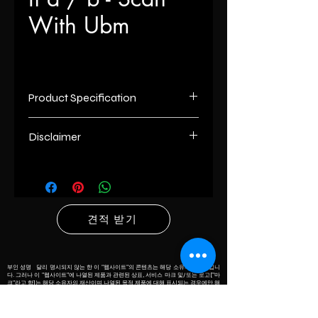
With Ubm
Product Specification
Imaging Mode
3D/4D
Disclaimer
Usage/Application
Hospital
List number
: - R
unless otherwise indicated the
Model
MARVEL II A
content of this “website” is the
Name/Number
/ B - SCAN
proprietary property of its owners.
견적 받기
however, trademarks, service marks
Machine Condition
New
and/or logos [called “marks”] herein
associated with the products listed
Brand
App Swami
on this” website” are the property of
부인 성명 달리 명시되지 않는 한 이 "웹사이트"의 콘텐츠는 해당 소유자의 재산입니
다. 그러나 이 "웹사이트"에 나열된 제품과 관련된 상표, 서비스 마크 및/또는 로고["마
their respective owners and if they
크"라고 함]는 해당 소유자의 재산이며 나열된 목적 제품에 대해 표시되는 경우에만 해
당합니다. 해당 제품의 식별. 달리 명시되지 않는 한, 당사는 상표 소유자와의 연관성을
Clinical
General
appear with the listed products, it is
주장하지 않습니다.
목록 번호의 의미: - "R"은 리퍼브 제품을 의미하고, "PO"는 중고를 의미하고, "U"는 중
Application
Imaging
only used for the purpose of
고를 의미하고, "T"는 거래를 의미하고, "M"은 자체 제조를 의미하고, "AD"는 원래 장