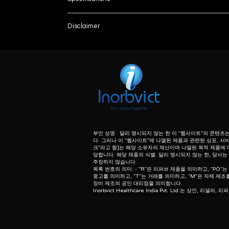
Model Name/Number
Disclaimer
List number
Machine Condition
: - R
unless otherwise indicated the content of this “w
herein associated with the products listed on this
Is It LCD Display
purpose of identification of those products. we d
meaning of list number: - “r” means refurbishe
Bore Size
dealer of original equipment manufacturer.
Max. Amplitude
Max. Slew Rate
부인 성명 달리 명시되지 않는 한 이 "웹사이트"의 콘텐츠
다. 그러나 이 "웹사이트"에 나열된 제품과 관련된 상표, 서비
크"라고 함]는 해당 소유자의 재산이며 나열된 목적 제품에
I Deal In
당합니다. 해당 제품의 식별. 달리 명시되지 않는 한, 당사
주장하지 않습니다.
목록 번호의 의미: - "R"은 리퍼브 제품을 의미하고, "PO"는
중고를 의미하고, "T"는 거래를 의미하고, "M"은 자체 제조를
장비 제조의 공인 대리점을 의미합니다.
Inorbvict Healthcare India Pvt. Ltd.는 상인, 리셀러