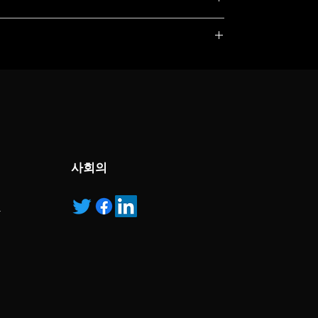
, service marks and/or logos [called “marks”]
r with the listed products, it is only used for the
pecified.
ns own manufactured, “ad” means authorised
사회의
안