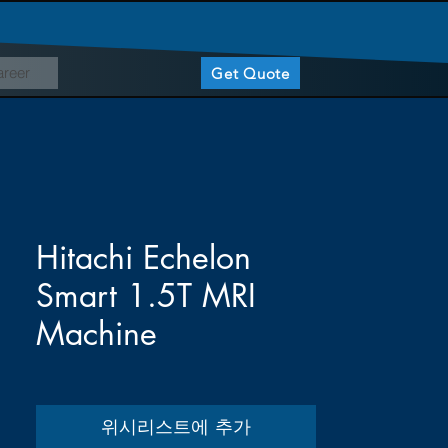
reer
Get Quote
Hitachi Echelon
Smart 1.5T MRI
Machine
위시리스트에 추가