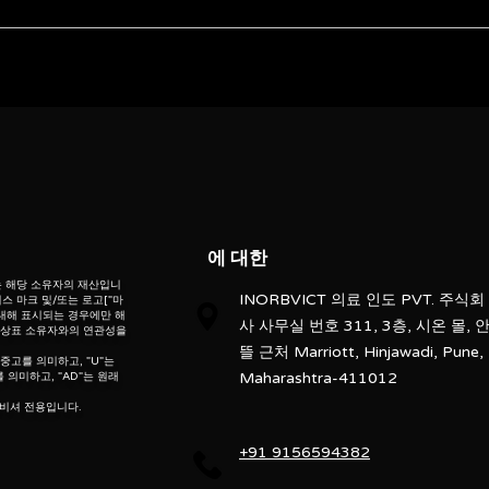
ECHELON Smart - 1.5T
Refurbished
ebsite” is the proprietary property of its owners. however, trademarks
” website” are the property of their respective owners and if they appea
LCD Display
o not claim as association with the mark owners, unless otherwise so s
d, “po” means preowned, “u” means used, “t” means trading, “m” mea
60 cm
33 mT/m
에 대한
300 T/m/s
는 해당 소유자의 재산입니
INORBVICT 의료 인도 PVT. 주식회
스 마크 및/또는 로고["마
 대해 표시되는 경우에만 해
사 사무실 번호 311, 3층, 시온 몰, 
New and Second Hand
는 상표 소유자와의 연관성을
뜰 근처 Marriott, Hinjawadi, Pune,
 중고를 의미하고, "U"는
Maharashtra-411012
 의미하고, "AD"는 원래
, 리퍼비셔 전용입니다.
+91 9156594382