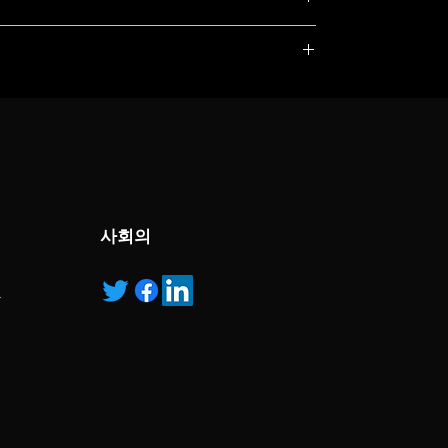
, service marks and/or logos [called “marks”]
r with the listed products, it is only used for the
pecified.
ns own manufactured, “ad” means authorised
사회의
 easy for anyone to operate.
안
handle that gives you a sense of improved grip.
ysis fast and concise.