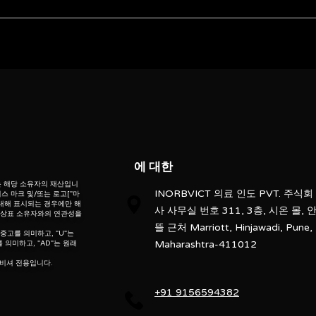
Accuniq
BC 380
ebsite” is the proprietary property of its owners. however, trademarks
” website” are the property of their respective owners and if they appea
Automatic
o not claim as association with the mark owners, unless otherwise so s
d, “po” means preowned, “u” means used, “t” means trading, “m” mea
250 Kg
Touch Screen Display
에 대한
Body Composition Analysis
는 해당 소유자의 재산입니
INORBVICT 의료 인도 PVT. 주식회
스 마크 및/또는 로고["마
nient keypad combined with on-screen instructions makes the BC380
 대해 표시되는 경우에만 해
사 사무실 번호 311, 3층, 시온 몰, 
는 상표 소유자와의 연관성을
 the need to push a button separately when you grab the electrode 
뜰 근처 Marriott, Hinjawadi, Pune,
or easy access, comfort and stability.
 중고를 의미하고, "U"는
Maharashtra-411012
 의미하고, "AD"는 원래
rmat with measurement comparison to the healthy range, making anal
, 리퍼비셔 전용입니다.
+91 9156594382