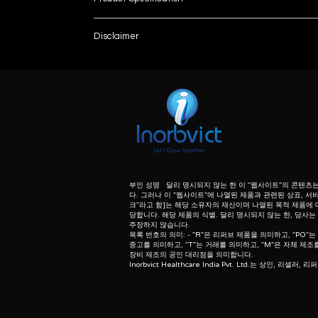
Brand
Disclaimer
List number
Model Name/Number
: - R
unless otherwise indicated the content of this “w
herein associated with the products listed on this
Operation Mode
purpose of identification of those products. we d
meaning of list number: - “r” means refurbishe
Maximum Weight Capacity
dealer of original equipment manufacturer.
Display
Product DescriptionMulti-Frequency Segmental 
부인 성명 달리 명시되지 않는 한 이 "웹사이트"의 콘텐츠
using BIA Technology.
다. 그러나 이 "웹사이트"에 나열된 제품과 관련된 상표, 서비
The 7-inch wide color touchscreen and conve
크"라고 함]는 해당 소유자의 재산이며 나열된 목적 제품에
당합니다. 해당 제품의 식별. 달리 명시되지 않는 한, 당사
The measurement starts automatically without
주장하지 않습니다.
large 18″x18″ platform and low profile allows f
목록 번호의 의미: - "R"은 리퍼브 제품을 의미하고, "PO"는
중고를 의미하고, "T"는 거래를 의미하고, "M"은 자체 제조를
Results are printed in easy to understand fo
장비 제조의 공인 대리점을 의미합니다.
Inorbvict Healthcare India Pvt. Ltd.는 상인, 리셀러