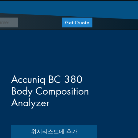
reer
Get Quote
Accuniq BC 380
Body Composition
Analyzer
위시리스트에 추가