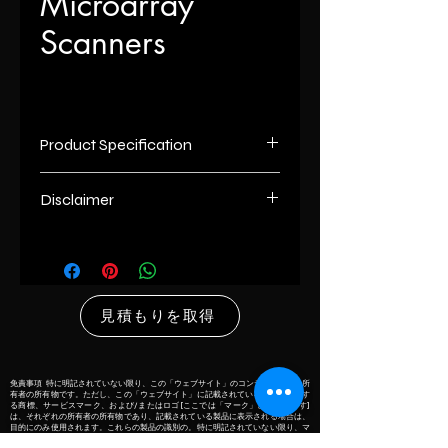
Microarray
Scanners
Product Specification
Parameter
Specification
Disclaimer
Pixel
0.53 μm
List number
: - R
Resolution
unless otherwise indicated the
content of this “website” is the
Laser
532 nm and 658
proprietary property of its owners.
見積もりを取得
Excitation
nm dual-laser
however, trademarks, service marks
excitation
and/or logos [called “marks”] herein
associated with the products listed
Image File
TIFF or JPG data
on this” website” are the property of
免責事項 特に明記されていない限り、この「ウェブサイト」のコンテンツはその所
有者の所有物です。ただし、この「ウェブサイト」に記載されている製品に関連す
Output
file output with
their respective owners and if they
る商標、サービスマーク、および/またはロゴ[ここでは「マーク」と呼ばれます]
は、それぞれの所有者の所有物であり、記載されている製品に表示される場合は、
automatic image
appear with the listed products, it is
目的にのみ使用されます。これらの製品の識別の。特に明記されていない限り、マ
ークの所有者との関連を主張することはありません。
quality analysis
only used for the purpose of