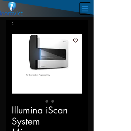
Illumina iScan
System