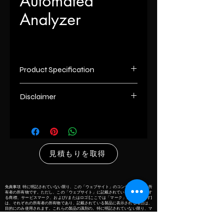
Automated
Analyzer
Product Specification
Instrument Name
Haematology
Disclaimer
Analyzer
List number
: - R
Brand
HBA1c
unless otherwise indicated the
content of this “website” is the
Differential Type
Any
proprietary property of its owners.
見積もりを取得
however, trademarks, service marks
Usage/Application
Hospital
and/or logos [called “marks”] herein
associated with the products listed
Operation Mode
Any
on this” website” are the property of
免責事項 特に明記されていない限り、この「ウェブサイト」のコンテンツはその所
有者の所有物です。ただし、この「ウェブサイト」に記載されている製品に関連す
their respective owners and if they
る商標、サービスマーク、および/またはロゴ[ここでは「マーク」と呼ばれます]
は、それぞれの所有者の所有物であり、記載されている製品に表示される場合は、
Automation
Fully
appear with the listed products, it is
目的にのみ使用されます。これらの製品の識別の。特に明記されていない限り、マ
ークの所有者との関連を主張することはありません。
Automatic
only used for the purpose of
リスト番号の意味：-「R」は再生品を意味し、「PO」は中古品を意味し、「U」は