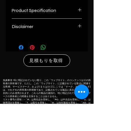
Product Specification
Brand
Bruker
Disclaimer
Model
Tango
Name/Number
List number
: - R
unless otherwise indicated the
Wavelength
+- 0.5 nm
content of this “website” is the
見積もりを取得
accuracy
proprietary property of its owners.
however, trademarks, service marks
Weight
18.6 kg
and/or logos [called “marks”] herein
associated with the products listed
免責事項 特に明記されていない限り、この「ウェブサイト」のコンテンツはその所
有者の所有物です。ただし、この「ウェブサイト」に記載されている製品に関連す
Usage/
Laboratory
on this” website” are the property of
る商標、サービスマーク、および/またはロゴ[ここでは「マーク」と呼ばれます]
は、それぞれの所有者の所有物であり、記載されている製品に表示される場合は、
Application
their respective owners and if they
目的にのみ使用されます。これらの製品の識別の。特に明記されていない限り、マ
ークの所有者との関連を主張することはありません。
appear with the listed products, it is
リスト番号の意味：-「R」は再生品を意味し、「PO」は中古品を意味し、「U」は
使用済みを意味し、「T」は取引を意味し、「M」は自社製造を意味し、「AD」は
Dimension
292 mm x 438
only used for the purpose of
相手先ブランド供給の認定ディーラーを意味します。
Inorbvict HealthcareIndiaPvt。 Ltd.は、トレーダー、再販業者、再生業者のみで
mm x 175 mm
identification of those products. we
す。
do not claim as association with the
約
Resolution
Better than 4
mark owners, unless otherwise so
INORBVICT HEALTHCAREINDIAPVT。
cm-1
specified.