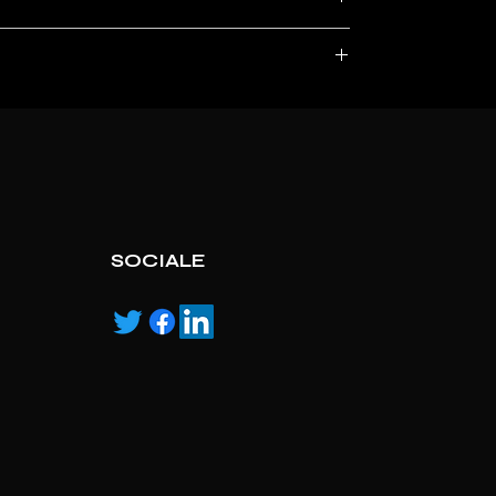
, service marks and/or logos [called “marks”]
r with the listed products, it is only used for the
pecified.
ns own manufactured, “ad” means authorised
SOCIALE
orkow and increase cost-efciency. Three models
ngle- and multiple-cassette capability. Whatever