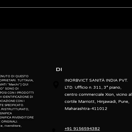
Carestream
Vita Flex
ebsite” is the proprietary property of its owners. however, trademarks
” website” are the property of their respective owners and if they appea
30/45/60 PPH
o not claim as association with the mark owners, unless otherwise so s
d, “po” means preowned, “u” means used, “t” means trading, “m” mea
10 x 12 inch
New
DI
Fixed
NTENUTO DI QUESTO
INORBVICT SANITÀ INDIA PVT.
OPRIETARI. TUTTAVIA,
MATI “Marchi”] QUI
LTD. Ufficio n. 311, 3° piano,
Laser
TO” SONO DI
MPOSI CON I PRODOTTI
centro commerciale Xion, vicino al
I IDENTIFICAZIONE DI
r
cortile Marriott, Hinjawadi, Pune,
CIAZIONE CON I
E SPECIFICATO.
Maharashtra-411012
ICA RISTRUTTURATO,
IGNIFICA
GNIFICA RIVENDITORE
systems are all designed to streamline patient throughput, speed w
ORIGINALI.
te, rivenditore,
nce that matches your facility’s specic needs. We also offer both si
+91 9156594382