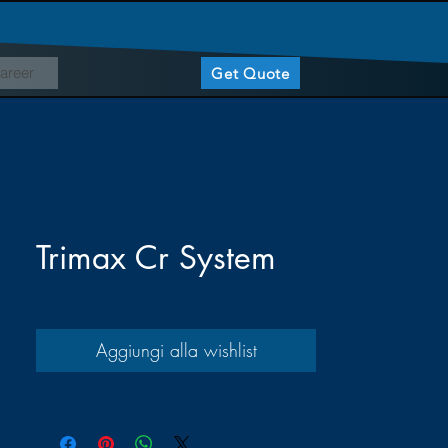
areer
Get Quote
Trimax Cr System
Aggiungi alla wishlist