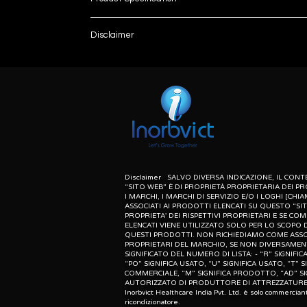
Brand
Disclaimer
List number
Model Name/Number
: - R
unless otherwise indicated the content of this “w
herein associated with the products listed on this
Throughput
purpose of identification of those products. we d
meaning of list number: - “r” means refurbishe
Cassette Size
dealer of original equipment manufacturer.
Machine Condition
Machine Type
Disclaimer SALVO DIVERSA INDICAZIONE, IL CO
“SITO WEB” È DI PROPRIETÀ PROPRIETARIA DEI PR
I MARCHI, I MARCHI DI SERVIZIO E/O I LOGHI [CHIA
Printing Technology
ASSOCIATI AI PRODOTTI ELENCATI SU QUESTO “SI
PROPRIETA' DEI RISPETTIVI PROPRIETARI E SE CO
ELENCATI VIENE UTILIZZATO SOLO PER LO SCOPO D
List No.
QUESTI PRODOTTI. NON RICHIEDIAMO COME ASSO
PROPRIETARI DEL MARCHIO, SE NON DIVERSAMENT
SIGNIFICATO DEL NUMERO DI LISTA: - “R” SIGNIF
“PO” SIGNIFICA USATO, “U” SIGNIFICA USATO, “T” S
PRODUCT DISCIRBTION:-
COMMERCIALE, “M” SIGNIFICA PRODOTTO, “AD” SI
The products in the Carestream portfolio of CR 
AUTORIZZATO DI PRODUTTORE DI ATTREZZATURE 
Inorbvict Healthcare India Pvt. Ltd. è solo commercian
allow you to choose the plates-per-hour performa
ricondizionatore.