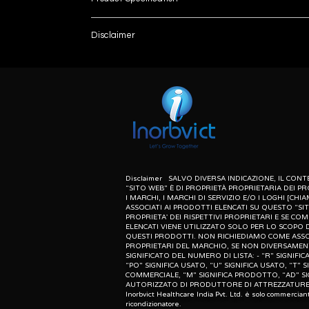
Brand
Disclaimer
List number
Usage/Application
: - R
unless otherwise indicated the content of this “w
herein associated with the products listed on this
Material
purpose of identification of those products. we d
meaning of list number: - “r” means refurbishe
Type
dealer of original equipment manufacturer.
Color
Laser
Disclaimer SALVO DIVERSA INDICAZIONE, IL CO
“SITO WEB” È DI PROPRIETÀ PROPRIETARIA DEI PR
I MARCHI, I MARCHI DI SERVIZIO E/O I LOGHI [CHIA
ASSOCIATI AI PRODOTTI ELENCATI SU QUESTO “SI
Product Description
PROPRIETA' DEI RISPETTIVI PROPRIETARI E SE CO
The OS 4 surgical platform uses the laws of physi
ELENCATI VIENE UTILIZZATO SOLO PER LO SCOPO D
QUESTI PRODOTTI. NON RICHIEDIAMO COME ASSO
device is the three-pump system with vacuum an
PROPRIETARI DEL MARCHIO, SE NON DIVERSAMENT
SIGNIFICATO DEL NUMERO DI LISTA: - “R” SIGNIF
“PO” SIGNIFICA USATO, “U” SIGNIFICA USATO, “T” S
COMMERCIALE, “M” SIGNIFICA PRODOTTO, “AD” SI
AUTORIZZATO DI PRODUTTORE DI ATTREZZATURE 
Inorbvict Healthcare India Pvt. Ltd. è solo commercian
ricondizionatore.