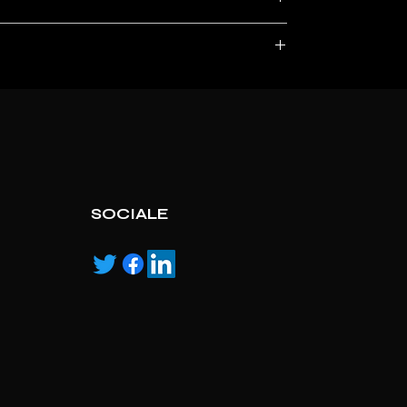
, service marks and/or logos [called “marks”]
r with the listed products, it is only used for the
pecified.
ns own manufactured, “ad” means authorised
SOCIALE
han it has ever been. The core piece of the
recise manoeuvres.