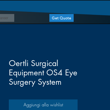
areer
Get Quote
Oertli Surgical
Equipment OS4 Eye
Surgery System
Aggiungi alla wishlist