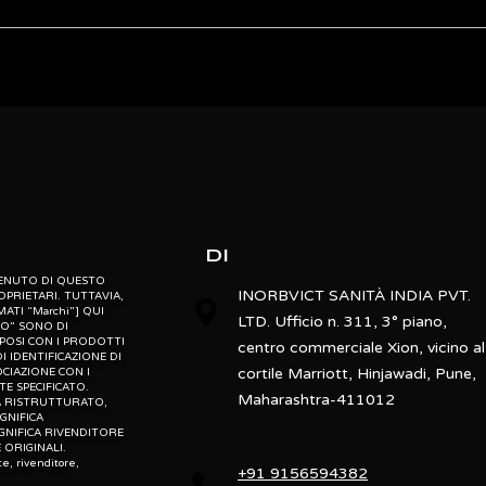
Oertli
Clinical Purpose
ebsite” is the proprietary property of its owners. however, trademarks
” website” are the property of their respective owners and if they appea
PVC
o not claim as association with the mark owners, unless otherwise so s
d, “po” means preowned, “u” means used, “t” means trading, “m” mea
Surgical Equipments
Black-Yellow
DI
532 nm endo lase
NTENUTO DI QUESTO
INORBVICT SANITÀ INDIA PVT.
OPRIETARI. TUTTAVIA,
MATI “Marchi”] QUI
LTD. Ufficio n. 311, 3° piano,
TO” SONO DI
MPOSI CON I PRODOTTI
centro commerciale Xion, vicino al
cs and fluidics to make eye surgery safer, easier and more efficient t
I IDENTIFICAZIONE DI
cortile Marriott, Hinjawadi, Pune,
CIAZIONE CON I
d flow control and the innovative SPEEPMode that ensures highly p
E SPECIFICATO.
Maharashtra-411012
ICA RISTRUTTURATO,
IGNIFICA
GNIFICA RIVENDITORE
ORIGINALI.
te, rivenditore,
+91 9156594382