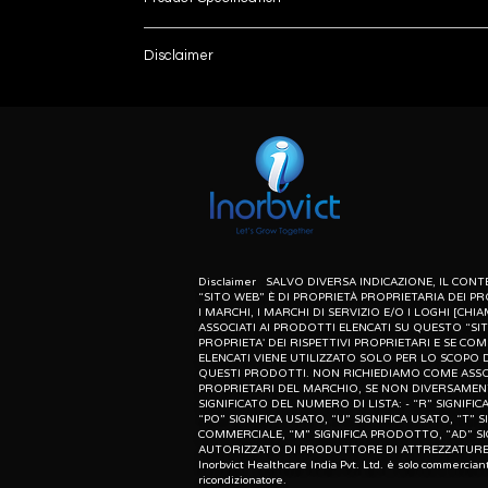
Tidal Volume
Disclaimer
List number
Brand
: - R
unless otherwise indicated the content of this “w
herein associated with the products listed on this
Model Name/Number
purpose of identification of those products. we d
meaning of list number: - “r” means refurbishe
Ventilation Modes
dealer of original equipment manufacturer.
Patient Age Group
Mounting Type
Disclaimer SALVO DIVERSA INDICAZIONE, IL CO
“SITO WEB” È DI PROPRIETÀ PROPRIETARIA DEI PR
I MARCHI, I MARCHI DI SERVIZIO E/O I LOGHI [CHIA
Touch Screen Present
ASSOCIATI AI PRODOTTI ELENCATI SU QUESTO “SI
PROPRIETA' DEI RISPETTIVI PROPRIETARI E SE CO
ELENCATI VIENE UTILIZZATO SOLO PER LO SCOPO D
QUESTI PRODOTTI. NON RICHIEDIAMO COME ASSO
PROPRIETARI DEL MARCHIO, SE NON DIVERSAMENT
Brand
SIGNIFICATO DEL NUMERO DI LISTA: - “R” SIGNIF
“PO” SIGNIFICA USATO, “U” SIGNIFICA USATO, “T” S
COMMERCIALE, “M” SIGNIFICA PRODOTTO, “AD” SI
Model Name/Number
AUTORIZZATO DI PRODUTTORE DI ATTREZZATURE 
Inorbvict Healthcare India Pvt. Ltd. è solo commercian
ricondizionatore.
Patient Age Group