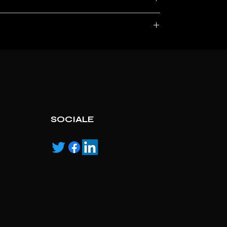
, service marks and/or logos [called “marks”]
r with the listed products, it is only used for the
pecified.
ns own manufactured, “ad” means authorised
S
SOCIALE