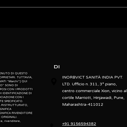
1 mL-2600mL
BPL
ebsite” is the proprietary property of its owners. however, trademarks
” website” are the property of their respective owners and if they appea
Elisa 600
o not claim as association with the mark owners, unless otherwise so s
d, “po” means preowned, “u” means used, “t” means trading, “m” mea
CPR,ALPV,PC-APRV,WOBOV,PAP
Adult, Paediatric
DI
Portable
NTENUTO DI QUESTO
INORBVICT SANITÀ INDIA PVT.
OPRIETARI. TUTTAVIA,
MATI “Marchi”] QUI
LTD. Ufficio n. 311, 3° piano,
Yes
TO” SONO DI
MPOSI CON I PRODOTTI
centro commerciale Xion, vicino al
I IDENTIFICAZIONE DI
cortile Marriott, Hinjawadi, Pune,
CIAZIONE CON I
E SPECIFICATO.
BPL
Maharashtra-411012
ICA RISTRUTTURATO,
IGNIFICA
GNIFICA RIVENDITORE
Elisa 600
ORIGINALI.
te, rivenditore,
+91 9156594382
Adult and Pediatric