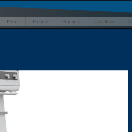
Premi
Prodotti
Products
Contattaci
C