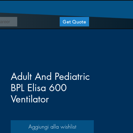
areer
Get Quote
Adult And Pediatric
BPL Elisa 600
Ventilator
Aggiungi alla wishlist