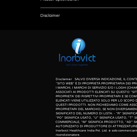
Electrodes
Disclaimer
List number
Frequency Range
: - R
unless otherwise indicated the content of this “w
herein associated with the products listed on this
Display
purpose of identification of those products. we d
meaning of list number: - “r” means refurbishe
Dimension
dealer of original equipment manufacturer.
Weight
Measuring Time
Disclaimer SALVO DIVERSA INDICAZIONE, IL CO
“SITO WEB” È DI PROPRIETÀ PROPRIETARIA DEI PR
I MARCHI, I MARCHI DI SERVIZIO E/O I LOGHI [CHIA
Age Range
ASSOCIATI AI PRODOTTI ELENCATI SU QUESTO “SI
PROPRIETA' DEI RISPETTIVI PROPRIETARI E SE CO
ELENCATI VIENE UTILIZZATO SOLO PER LO SCOPO D
Height Range
QUESTI PRODOTTI. NON RICHIEDIAMO COME ASSO
PROPRIETARI DEL MARCHIO, SE NON DIVERSAMENT
SIGNIFICATO DEL NUMERO DI LISTA: - “R” SIGNIF
Weight Range
“PO” SIGNIFICA USATO, “U” SIGNIFICA USATO, “T” S
COMMERCIALE, “M” SIGNIFICA PRODOTTO, “AD” SI
AUTORIZZATO DI PRODUTTORE DI ATTREZZATURE 
Option
Inorbvict Healthcare India Pvt. Ltd. è solo commercian
ricondizionatore.