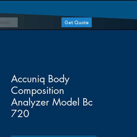
areer
Get Quote
Accuniq Body
Composition
Analyzer Model Bc
720