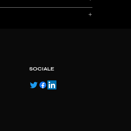
, service marks and/or logos [called “marks”]
r with the listed products, it is only used for the
pecified.
ns own manufactured, “ad” means authorised
SOCIALE