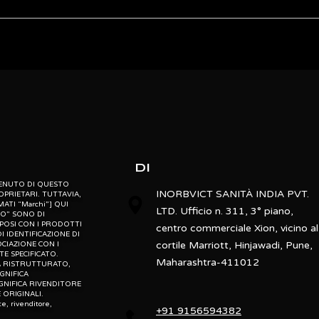
8 touch electrodes
1,5, 50, 250,550,1000 kHz
ebsite” is the proprietary property of its owners. however, trademarks
” website” are the property of their respective owners and if they appea
8.4 Inch Wide Color LCD
o not claim as association with the mark owners, unless otherwise so s
d, “po” means preowned, “u” means used, “t” means trading, “m” mea
496 x 932 x 1182mm (WxDxH)
42kg
DI
Appx. 60 seconds
NTENUTO DI QUESTO
INORBVICT SANITÀ INDIA PVT.
OPRIETARI. TUTTAVIA,
MATI “Marchi”] QUI
LTD. Ufficio n. 311, 3° piano,
1~99 years
TO” SONO DI
MPOSI CON I PRODOTTI
centro commerciale Xion, vicino al
I IDENTIFICAZIONE DI
50~220 cm
cortile Marriott, Hinjawadi, Pune,
CIAZIONE CON I
E SPECIFICATO.
Maharashtra-411012
ICA RISTRUTTURATO,
10~270kg
IGNIFICA
GNIFICA RIVENDITORE
ORIGINALI.
Ankle electrodes
te, rivenditore,
+91 9156594382