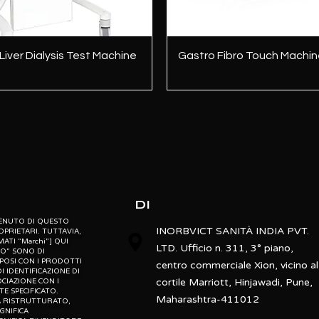
Vista rapida
Vista rapida
iver Dialysis Test Machine
Gastro Fibro Touch Machin
DI
NTENUTO DI QUESTO
INORBVICT SANITÀ INDIA PVT.
OPRIETARI. TUTTAVIA,
MATI “Marchi”] QUI
LTD. Ufficio n. 311, 3° piano,
TO” SONO DI
MPOSI CON I PRODOTTI
centro commerciale Xion, vicino al
I IDENTIFICAZIONE DI
cortile Marriott, Hinjawadi, Pune,
CIAZIONE CON I
E SPECIFICATO.
Maharashtra-411012
ICA RISTRUTTURATO,
IGNIFICA