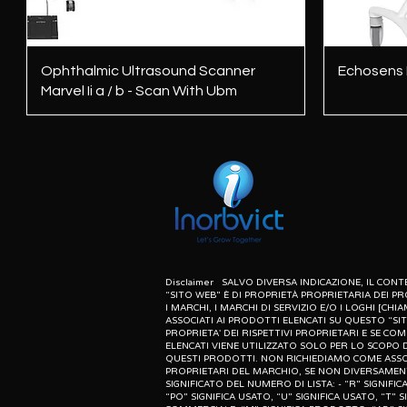
Vista rapida
Ophthalmic Ultrasound Scanner
Echosens L
Marvel Ii a / b - Scan With Ubm
Disclaimer SALVO DIVERSA INDICAZIONE, IL CO
“SITO WEB” È DI PROPRIETÀ PROPRIETARIA DEI PR
I MARCHI, I MARCHI DI SERVIZIO E/O I LOGHI [CHIA
ASSOCIATI AI PRODOTTI ELENCATI SU QUESTO “SI
PROPRIETA' DEI RISPETTIVI PROPRIETARI E SE CO
ELENCATI VIENE UTILIZZATO SOLO PER LO SCOPO D
QUESTI PRODOTTI. NON RICHIEDIAMO COME ASSO
PROPRIETARI DEL MARCHIO, SE NON DIVERSAMENT
SIGNIFICATO DEL NUMERO DI LISTA: - “R” SIGNIF
“PO” SIGNIFICA USATO, “U” SIGNIFICA USATO, “T” S