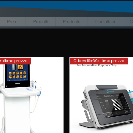
Premi
Prodotti
Products
Contattaci
C
9;ultimo prezzo
Ottieni l&#39;ultimo prezzo