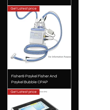
Get Latest price
Fisher& Paykel Fisher And
Paykel Bubble CPAP
Get Latest price