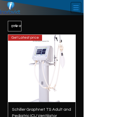
Get Latest price
Schiller Graphnet TS Adult and
Pediatric ICU Ventilator