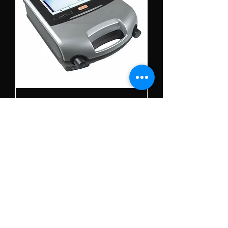
ResMed Astral 100 Ventilator
अस्वीकरण जब तक अन्यथा इंगित नहीं किया जाता है कि इस "वेबसाइट" की सामग्री इसके मालिकों की
स्वामित्व वाली संपत्ति है। हालांकि, ट्रेडमार्क, सेवा चिह्न और/या लोगो [जिन्हें "चिह्न" कहा जाता है] यहां इस
"वेबसाइट" पर सूचीबद्ध उत्पादों के साथ संबद्ध हैं, उनके संबंधित स्वामियों की संपत्ति हैं और यदि वे प्रकट होते हैं,
तो वे उनके साथ दिखाई देते हैं। उन उत्पादों की पहचान की। जब तक अन्यथा निर्दिष्ट न हो, हम मार्क
मालिकों के साथ संबद्धता का दावा नहीं करते हैं।
सूची संख्या का अर्थ: - "आर" का अर्थ है नवीनीकृत, "पीओ" का अर्थ है पूर्वनिर्मित, "यू" का अर्थ है उपयोग किया
गया, "टी" का अर्थ है व्यापार, "एम" का अर्थ है स्वयं निर्मित, "विज्ञापन" का अर्थ है मूल समुद्र का अधिकृत
डीलर।
इनोर्बविक्ट हेल्थकेयर इंडिया प्रा। लिमिटेड केवल व्यापारी, पुनर्विक्रेता, नवीनीकरणकर्ता है।
के विषय में
इनोर्बविक्ट हेल्थकेयर इंडिया प्रा। लिमिटेड कार्यालय
संख्या 311, तीसरी मंजिल, जिओन मॉल, आंगन मैरियट