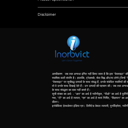
Brand
Disclaimer
List number
Model
: - R
unless otherwise indicated the content of this “w
herein associated with the products listed on this
delivers high sensitivity, high resolution, low n
purpose of identification of those products. we d
meaning of list number: - “r” means refurbishe
diagnostic images
dealer of original equipment manufacturer.
IMAGE RESOLUTION
DQU
अस्वीकरण जब तक अन्यथा इंगित नहीं किया जाता है कि इस "वेबसाइट" की 
स्वामित्व वाली संपत्ति है। हालांकि, ट्रेडमार्क, सेवा चिह्न और/या लोगो [जिन्हें
"वेबसाइट" पर सूचीबद्ध उत्पादों के साथ संबद्ध हैं, उनके संबंधित स्वामियों की सं
MTF(2LP/MM)
तो वे उनके साथ दिखाई देते हैं। उन उत्पादों की पहचान की। जब तक अन्यथा नि
के साथ संबद्धता का दावा नहीं करते हैं।
सूची संख्या का अर्थ: - "आर" का अर्थ है नवीनीकृत, "पीओ" का अर्थ है पूर्वनिर
STANDARD UNIT
गया, "टी" का अर्थ है व्यापार, "एम" का अर्थ है स्वयं निर्मित, "विज्ञापन" का अ
डीलर।
इनोर्बविक्ट हेल्थकेयर इंडिया प्रा। लिमिटेड केवल व्यापारी, पुनर्विक्रेता, नवी
List No.