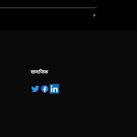
, service marks and/or logos [called “marks”]
r with the listed products, it is only used for the
 x 43.9 cm 4.3 cm 49 .5 c m
pecified.
ns own manufactured, “ad” means authorised
 X-ray dosage Flat panel 2 cm 51
सामाजिक
ES