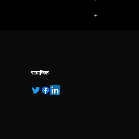
, service marks and/or logos [called “marks”]
r with the listed products, it is only used for the
pecified.
ns own manufactured, “ad” means authorised
सामाजिक