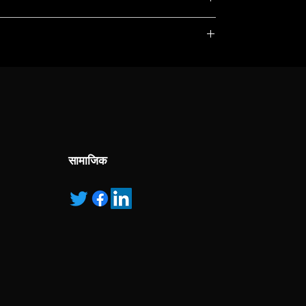
, service marks and/or logos [called “marks”]
r with the listed products, it is only used for the
pecified.
ns own manufactured, “ad” means authorised
सामाजिक