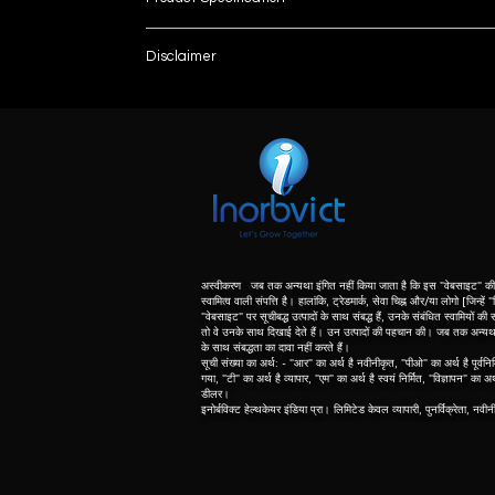
Model Name/Number
Disclaimer
List number
Photometric Repeatability
: - R
unless otherwise indicated the content of this “w
herein associated with the products listed on this
Stability
purpose of identification of those products. we d
meaning of list number: - “r” means refurbishe
Display
dealer of original equipment manufacturer.
Voltage
Usage/ Application
अस्वीकरण जब तक अन्यथा इंगित नहीं किया जाता है कि इस "वेबसाइट" की 
स्वामित्व वाली संपत्ति है। हालांकि, ट्रेडमार्क, सेवा चिह्न और/या लोगो [जिन्हें
"वेबसाइट" पर सूचीबद्ध उत्पादों के साथ संबद्ध हैं, उनके संबंधित स्वामियों की सं
Country of Origin
तो वे उनके साथ दिखाई देते हैं। उन उत्पादों की पहचान की। जब तक अन्यथा नि
के साथ संबद्धता का दावा नहीं करते हैं।
सूची संख्या का अर्थ: - "आर" का अर्थ है नवीनीकृत, "पीओ" का अर्थ है पूर्वनिर
List No.
गया, "टी" का अर्थ है व्यापार, "एम" का अर्थ है स्वयं निर्मित, "विज्ञापन" का अ
डीलर।
इनोर्बविक्ट हेल्थकेयर इंडिया प्रा। लिमिटेड केवल व्यापारी, पुनर्विक्रेता, नवी
Model
Warmup Time