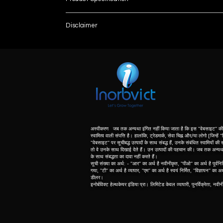
Generator Power
Disclaimer
List number
I Deal In
: - R
unless otherwise indicated the content of this “w
herein associated with the products listed on this
AERB Approved
purpose of identification of those products. we d
meaning of list number: - “r” means refurbishe
Operation Mode
dealer of original equipment manufacturer.
Technology Type
List No.
अस्वीकरण जब तक अन्यथा इंगित नहीं किया जाता है कि इस "वेबसाइट" की 
स्वामित्व वाली संपत्ति है। हालांकि, ट्रेडमार्क, सेवा चिह्न और/या लोगो [जिन्हें
"वेबसाइट" पर सूचीबद्ध उत्पादों के साथ संबद्ध हैं, उनके संबंधित स्वामियों की सं
तो वे उनके साथ दिखाई देते हैं। उन उत्पादों की पहचान की। जब तक अन्यथा नि
Ultra light mobile HF X-Ray with DR
के साथ संबद्धता का दावा नहीं करते हैं।
2.8kW, 200kHz, 60mA with APR
सूची संख्या का अर्थ: - "आर" का अर्थ है नवीनीकृत, "पीओ" का अर्थ है पूर्वनिर
गया, "टी" का अर्थ है व्यापार, "एम" का अर्थ है स्वयं निर्मित, "विज्ञापन" का अ
Hand-held and integrated console for parame
डीलर।
90° collimator rotation
इनोर्बविक्ट हेल्थकेयर इंडिया प्रा। लिमिटेड केवल व्यापारी, पुनर्विक्रेता, नवी
Tube-head rotation
Suitable for NICU, ICU, Trauma, Ortho & Ambu
Flat panel detector with ISS & Smart Switch t