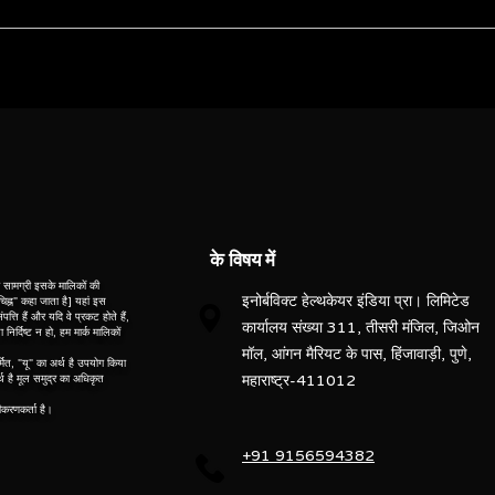
NA
New Only
ebsite” is the proprietary property of its owners. however, trademarks
” website” are the property of their respective owners and if they appea
Yes
o not claim as association with the mark owners, unless otherwise so s
d, “po” means preowned, “u” means used, “t” means trading, “m” mea
Automatic
Digital
के विषय में
r
सामग्री इसके मालिकों की
इनोर्बविक्ट हेल्थकेयर इंडिया प्रा। लिमिटेड
 "चिह्न" कहा जाता है] यहां इस
पत्ति हैं और यदि वे प्रकट होते हैं,
कार्यालय संख्या 311, तीसरी मंजिल, जिओन
र्दिष्ट न हो, हम मार्क मालिकों
मॉल, आंगन मैरियट के पास, हिंजावाड़ी, पुणे,
्मित, "यू" का अर्थ है उपयोग किया
महाराष्ट्र-411012
र्थ है मूल समुद्र का अधिकृत
ter setting and exposure control
नीकरणकर्ता है।
+91 9156594382
lance
echnology