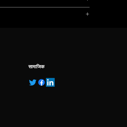
, service marks and/or logos [called “marks”]
r with the listed products, it is only used for the
pecified.
ns own manufactured, “ad” means authorised
सामाजिक