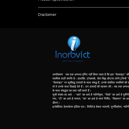
Brand
Disclaimer
List number
Model Name/Number
: - R
unless otherwise indicated the content of this “w
herein associated with the products listed on this
Exposure Time
purpose of identification of those products. we d
meaning of list number: - “r” means refurbishe
Focal Spot
dealer of original equipment manufacturer.
Is It Portable
Tube Current
अस्वीकरण जब तक अन्यथा इंगित नहीं किया जाता है कि इस "वेबसाइट" की 
स्वामित्व वाली संपत्ति है। हालांकि, ट्रेडमार्क, सेवा चिह्न और/या लोगो [जिन्हें
"वेबसाइट" पर सूचीबद्ध उत्पादों के साथ संबद्ध हैं, उनके संबंधित स्वामियों की सं
Operation Mode
तो वे उनके साथ दिखाई देते हैं। उन उत्पादों की पहचान की। जब तक अन्यथा नि
के साथ संबद्धता का दावा नहीं करते हैं।
Product Description
सूची संख्या का अर्थ: - "आर" का अर्थ है नवीनीकृत, "पीओ" का अर्थ है पूर्वनिर
गया, "टी" का अर्थ है व्यापार, "एम" का अर्थ है स्वयं निर्मित, "विज्ञापन" का अ
X-Mind prime 2D is a lightweight and compact syste
डीलर।
space.
इनोर्बविक्ट हेल्थकेयर इंडिया प्रा। लिमिटेड केवल व्यापारी, पुनर्विक्रेता, नवी
X-Mind prime 2D is the latest addition to ACTEON
Mind prime 2D, high tech is at your fingertips with
X-Mind prime 2D is a lightweight and compact syste