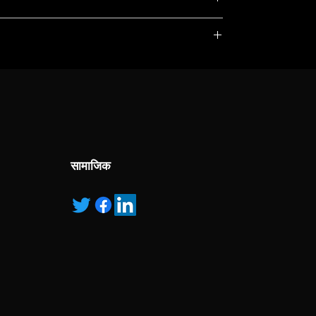
, service marks and/or logos [called “marks”]
r with the listed products, it is only used for the
pecified.
ns own manufactured, “ad” means authorised
सामाजिक
all-mounted design, the unit takes up zero floor
 with ease of use in a compact design. With X-
all-mounted design, the unit takes up zero floor