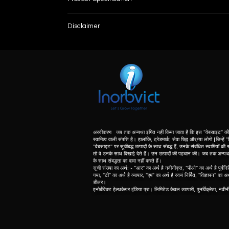
Brand
Disclaimer
List number
Detector Type
: - R
unless otherwise indicated the content of this “w
herein associated with the products listed on this
Focal Spot Size
purpose of identification of those products. we d
meaning of list number: - “r” means refurbishe
Force
dealer of original equipment manufacturer.
Heat Capacity
Heat Dissipation
अस्वीकरण जब तक अन्यथा इंगित नहीं किया जाता है कि इस "वेबसाइट" की 
स्वामित्व वाली संपत्ति है। हालांकि, ट्रेडमार्क, सेवा चिह्न और/या लोगो [जिन्हें
"वेबसाइट" पर सूचीबद्ध उत्पादों के साथ संबद्ध हैं, उनके संबंधित स्वामियों की सं
Ma Range
तो वे उनके साथ दिखाई देते हैं। उन उत्पादों की पहचान की। जब तक अन्यथा नि
के साथ संबद्धता का दावा नहीं करते हैं।
सूची संख्या का अर्थ: - "आर" का अर्थ है नवीनीकृत, "पीओ" का अर्थ है पूर्वनिर
Mr per sec28 kvp
गया, "टी" का अर्थ है व्यापार, "एम" का अर्थ है स्वयं निर्मित, "विज्ञापन" का अ
डीलर।
इनोर्बविक्ट हेल्थकेयर इंडिया प्रा। लिमिटेड केवल व्यापारी, पुनर्विक्रेता, नवी
Target Filter Combination
Time Range