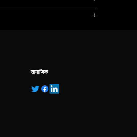
te LCD
, service marks and/or logos [called “marks”]
r with the listed products, it is only used for the
each
pecified.
ns own manufactured, “ad” means authorised
al
सामाजिक