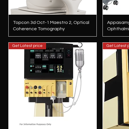
त्वरित दृश्य
Topcon 3d Oct-1 Maestro 2, Optical
Appasamy 
Coherence Tomography
Ophthalmi
Get Latest price
Get Latest p