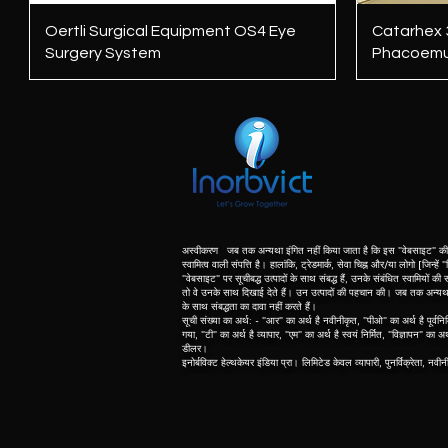
त्वरित दृश्य
Oertli Surgical Equipment OS4 Eye
Catarhex 3
Surgery System
Phacoemul
अस्वीकरण जब तक अन्यथा इंगित नहीं किया जाता है कि इस "वेबसाइट" की 
स्वामित्व वाली संपत्ति है। हालांकि, ट्रेडमार्क, सेवा चिह्न और/या लोगो [जिन्हें
"वेबसाइट" पर सूचीबद्ध उत्पादों के साथ संबद्ध हैं, उनके संबंधित स्वामियों की सं
तो वे उनके साथ दिखाई देते हैं। उन उत्पादों की पहचान की। जब तक अन्यथा नि
के साथ संबद्धता का दावा नहीं करते हैं।
सूची संख्या का अर्थ: - "आर" का अर्थ है नवीनीकृत, "पीओ" का अर्थ है पूर्वनिर
गया, "टी" का अर्थ है व्यापार, "एम" का अर्थ है स्वयं निर्मित, "विज्ञापन" का अ
डीलर।
इनोर्बविक्ट हेल्थकेयर इंडिया प्रा। लिमिटेड केवल व्यापारी, पुनर्विक्रेता, नवी