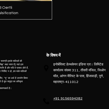
त्वरित दृश्य
 Oertli
sification
के विषय में
सामग्री इसके मालिकों की
इनोर्बविक्ट हेल्थकेयर इंडिया प्रा। लिमिटेड
 "चिह्न" कहा जाता है] यहां इस
पत्ति हैं और यदि वे प्रकट होते हैं,
कार्यालय संख्या 311, तीसरी मंजिल, जिओन
र्दिष्ट न हो, हम मार्क मालिकों
मॉल, आंगन मैरियट के पास, हिंजावाड़ी, पुणे,
्मित, "यू" का अर्थ है उपयोग किया
महाराष्ट्र-411012
र्थ है मूल समुद्र का अधिकृत
नीकरणकर्ता है।
+91 9156594382