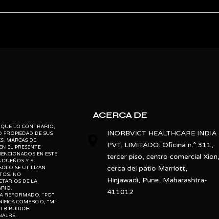
Nipro
Haemodialysis
ebsite” is the proprietary property of its owners. however, trademarks
” website” are the property of their respective owners and if they appea
LCD Display
o not claim as association with the mark owners, unless otherwise so s
d, “po” means preowned, “u” means used, “t” means trading, “m” mea
India
New and Second Hand
ACERCA DE
Clinical Use
NDIQUE LO CONTRARIO,
INORBVICT HEALTHCARE INDIA
D PROPIEDAD DE SUS
S, MARCAS DE
PVT. LIMITADO. Oficina n.° 311,
Automatic
EN EL PRESENTE
ENCIONADOS EN ESTE
tercer piso, centro comercial Xion
 DUEÑOS Y SI
cerca del patio Marriott,
OLO SE UTILIZAN
CTOS. NO
Hinjawadi, Pune, Maharashtra-
TARIOS DE LA
ARIO.
411012
ICA REFORMADO, “PO”
GNIFICA COMERCIO, “M”
ISTRIBUIDOR
NALRE.