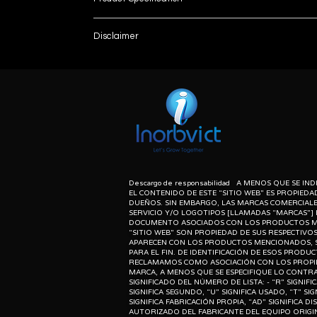
Brand
Disclaimer
List number
Usage/Application
: - R
unless otherwise indicated the content of this “w
herein associated with the products listed on this
Features
purpose of identification of those products. we d
meaning of list number: - “r” means refurbishe
Place Of Origin
dealer of original equipment manufacturer.
I Deal In
Types Of Dialysis Machine
Descargo de responsabilidad A MENOS QUE SE I
EL CONTENIDO DE ESTE “SITIO WEB” ES PROPIEDA
DUEÑOS. SIN EMBARGO, LAS MARCAS COMERCIALE
Operation Mode
SERVICIO Y/O LOGOTIPOS [LLAMADAS “MARCAS”] 
DOCUMENTO ASOCIADOS CON LOS PRODUCTOS M
“SITIO WEB” SON PROPIEDAD DE SUS RESPECTIVOS
APARECEN CON LOS PRODUCTOS MENCIONADOS, S
PARA EL FIN. DE IDENTIFICACIÓN DE ESOS PRODU
RECLAMAMOS COMO ASOCIACIÓN CON LOS PROPIE
MARCA, A MENOS QUE SE ESPECIFIQUE LO CONTR
SIGNIFICADO DEL NÚMERO DE LISTA: - “R” SIGNIF
SIGNIFICA SEGUNDO, “U” SIGNIFICA USADO, “T” SI
SIGNIFICA FABRICACIÓN PROPIA, “AD” SIGNIFICA D
AUTORIZADO DEL FABRICANTE DEL EQUIPO ORIGI