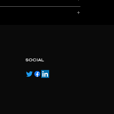
, service marks and/or logos [called “marks”]
r with the listed products, it is only used for the
pecified.
ns own manufactured, “ad” means authorised
SOCIAL
,