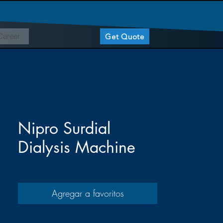
Career
Get Quote
Nipro Surdial
Dialysis Machine
Agregar a favoritos