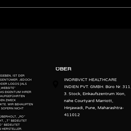
Hospital
Visu 150/160/200
ebsite” is the proprietary property of its owners. however, trademarks
” website” are the property of their respective owners and if they appea
Zeiss
o not claim as association with the mark owners, unless otherwise so s
d, “po” means preowned, “u” means used, “t” means trading, “m” mea
Metal
Grey
ÜBER
Automatic
GEBEN, IST DER
INORBVICT HEALTHCARE
EIGENTÜMER. JEDOCH
ODER LOGOS [ALS
INDIEN PVT. GMBH. Büro Nr. 311
Portable
„WEBSITE“
AS EIGENTUM IHRER
3. Stock, Einkaufszentrum Xion,
N AUFGEFÜHRTEN
New and Second Hand
nahe Courtyard Marriott,
DEN ZWECK
KTE. WIR BEHAUPTEN
Hinjawadi, Pune, Maharashtra-
 SOFERN NICHT
r
411012
ÜBERHOLT, „PO“
T, „T“ BEDEUTET
D“ BEDEUTET
 HERSTELLER.
ZEISS