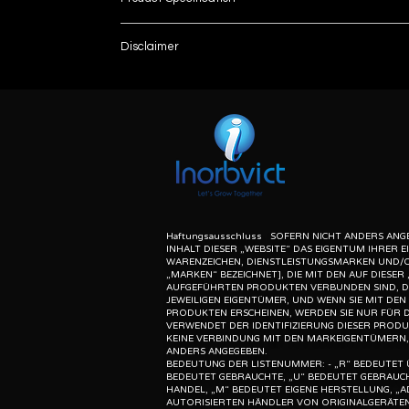
Usage/Application
Disclaimer
List number
Model Name/Number
: - R
unless otherwise indicated the content of this “w
herein associated with the products listed on this
Brand
purpose of identification of those products. we d
meaning of list number: - “r” means refurbishe
Material
dealer of original equipment manufacturer.
Color
Automation Grade
Haftungsausschluss SOFERN NICHT ANDERS ANGE
INHALT DIESER „WEBSITE“ DAS EIGENTUM IHRER 
WARENZEICHEN, DIENSTLEISTUNGSMARKEN UND/
Is It Portable
„MARKEN“ BEZEICHNET], DIE MIT DEN AUF DIESER 
AUFGEFÜHRTEN PRODUKTEN VERBUNDEN SIND, D
JEWEILIGEN EIGENTÜMER, UND WENN SIE MIT DE
I Deal In
PRODUKTEN ERSCHEINEN, WERDEN SIE NUR FÜR 
VERWENDET DER IDENTIFIZIERUNG DIESER PRODU
KEINE VERBINDUNG MIT DEN MARKEIGENTÜMERN,
List No.
ANDERS ANGEGEBEN.
BEDEUTUNG DER LISTENUMMER: - „R“ BEDEUTET 
BEDEUTET GEBRAUCHTE, „U“ BEDEUTET GEBRAUCH
HANDEL, „M“ BEDEUTET EIGENE HERSTELLUNG, „A
AUTORISIERTEN HÄNDLER VON ORIGINALGERÄTEN
Brand