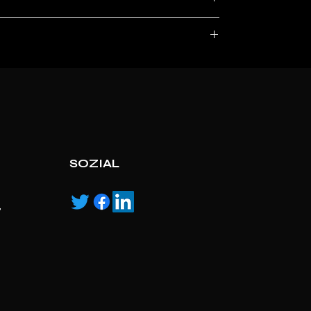
, service marks and/or logos [called “marks”]
r with the listed products, it is only used for the
pecified.
ns own manufactured, “ad” means authorised
SOZIAL
,