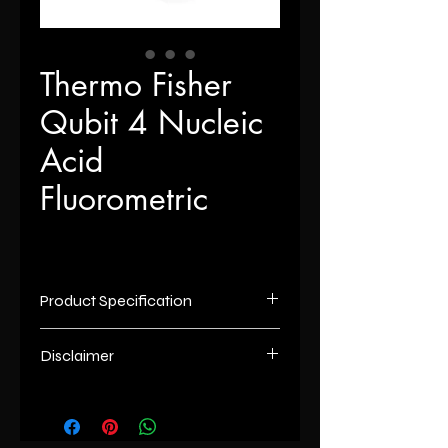
Thermo Fisher
Qubit 4 Nucleic
Acid
Fluorometric
Product Specification
Mobility
Portable
Disclaimer
Measuremet
10 - 100 ppm
List number
: - R
Range
unless otherwise indicated the
content of this “website” is the