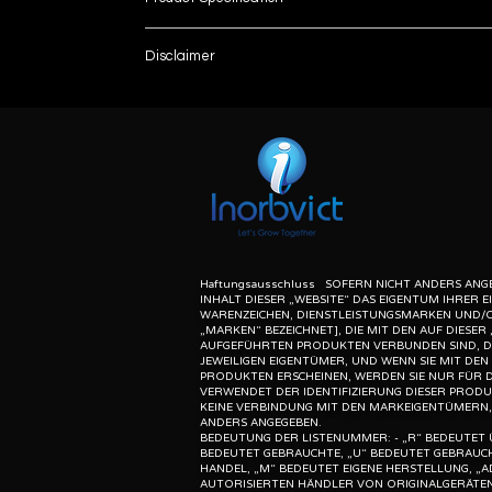
Brand
Disclaimer
List number
Vitreous Cutter thickness
: - R
unless otherwise indicated the content of this “w
herein associated with the products listed on this
Pump Type
purpose of identification of those products. we d
meaning of list number: - “r” means refurbishe
Vitrectomy cutting frequency
dealer of original equipment manufacturer.
Model Number
Approval
Haftungsausschluss SOFERN NICHT ANDERS ANGE
INHALT DIESER „WEBSITE“ DAS EIGENTUM IHRER 
WARENZEICHEN, DIENSTLEISTUNGSMARKEN UND/
„MARKEN“ BEZEICHNET], DIE MIT DEN AUF DIESER 
AUFGEFÜHRTEN PRODUKTEN VERBUNDEN SIND, D
JEWEILIGEN EIGENTÜMER, UND WENN SIE MIT DE
PRODUKTEN ERSCHEINEN, WERDEN SIE NUR FÜR 
VERWENDET DER IDENTIFIZIERUNG DIESER PRODU
KEINE VERBINDUNG MIT DEN MARKEIGENTÜMERN,
ANDERS ANGEGEBEN.
BEDEUTUNG DER LISTENUMMER: - „R“ BEDEUTET 
BEDEUTET GEBRAUCHTE, „U“ BEDEUTET GEBRAUCH
HANDEL, „M“ BEDEUTET EIGENE HERSTELLUNG, „A
AUTORISIERTEN HÄNDLER VON ORIGINALGERÄTEN