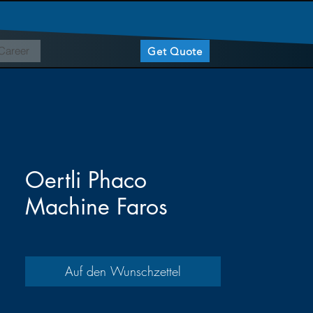
Career
Get Quote
Oertli Phaco
Machine Faros
Auf den Wunschzettel