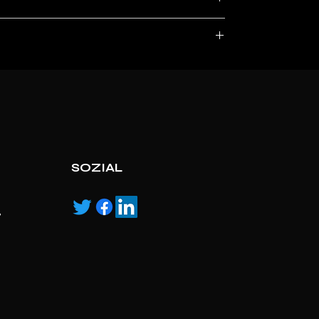
, service marks and/or logos [called “marks”]
r with the listed products, it is only used for the
pecified.
ns own manufactured, “ad” means authorised
SOZIAL
,