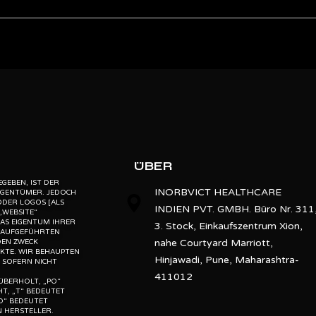
Oertli
23G
ebsite” is the proprietary property of its owners. however, trademarks
” website” are the property of their respective owners and if they appea
Peristaltic
o not claim as association with the mark owners, unless otherwise so s
d, “po” means preowned, “u” means used, “t” means trading, “m” mea
10000
Farod
ÜBER
CE
GEBEN, IST DER
INORBVICT HEALTHCARE
EIGENTÜMER. JEDOCH
ODER LOGOS [ALS
INDIEN PVT. GMBH. Büro Nr. 311
„WEBSITE“
AS EIGENTUM IHRER
3. Stock, Einkaufszentrum Xion,
N AUFGEFÜHRTEN
nahe Courtyard Marriott,
DEN ZWECK
KTE. WIR BEHAUPTEN
Hinjawadi, Pune, Maharashtra-
 SOFERN NICHT
411012
ÜBERHOLT, „PO“
T, „T“ BEDEUTET
D“ BEDEUTET
 HERSTELLER.