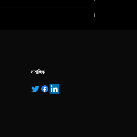
, service marks and/or logos [called “marks”]
r with the listed products, it is only used for the
pecified.
ns own manufactured, “ad” means authorised
সামাজিক