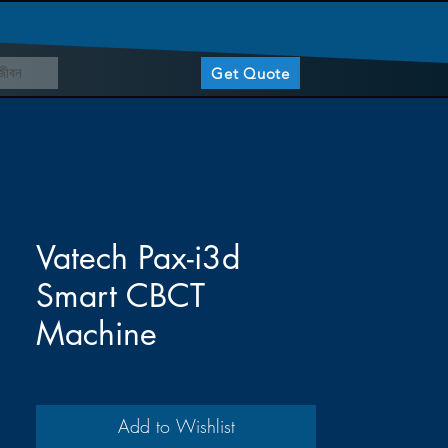
মজীবন
Get Quote
Vatech Pax-i3d
Smart CBCT
Machine
Add to Wishlist