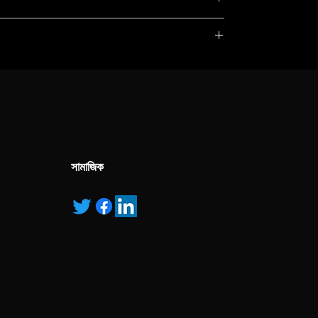
, service marks and/or logos [called “marks”]
r with the listed products, it is only used for the
pecified.
ns own manufactured, “ad” means authorised
সামাজিক