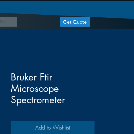
মজীবন
Get Quote
Bruker Ftir
Microscope
Spectrometer
Add to Wishlist