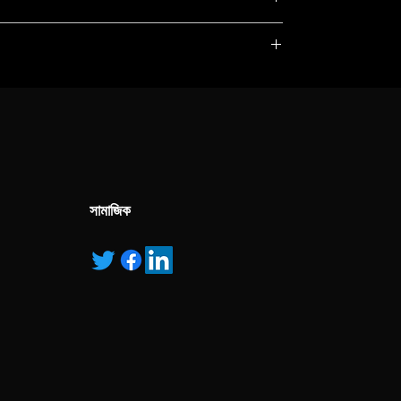
, service marks and/or logos [called “marks”]
r with the listed products, it is only used for the
pecified.
ns own manufactured, “ad” means authorised
সামাজিক
he LUMOS II FTIR microscope keeps following that
tional results in a minimum amount of time. The
d to take advantage of FTIR imaging and