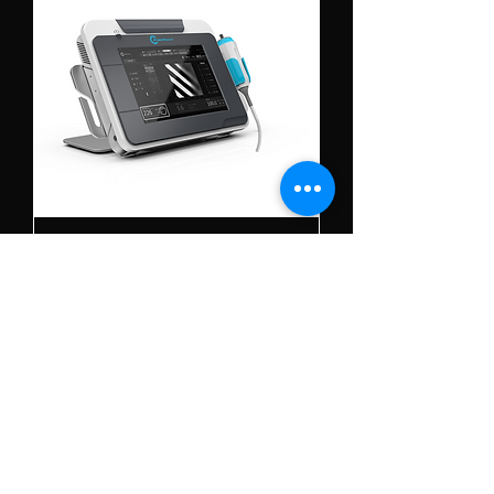
Gastro Fibro Touch Machine
FT 100
দাবিত্যাগ যদি না অন্যথায় এই "ওয়েবসাইট" এর বিষয়বস্তু এটির মালিকদের স্বত্বাধিকারী সম্পত্তি নির্দেশ করে৷
যাইহোক, ট্রেডমার্ক, সার্ভিস মার্ক এবং/অথবা লোগো [“মার্কস” বলা হয়] এখানে এই "ওয়েবসাইটে" তালিকাভুক্ত
প্রোডাক্টের সাথে সংশ্লিষ্ট তাদের নিজ নিজ মালিকদের সম্পত্তি এবং ওয়েস্টহাই-এ পৃষ্ঠায় ব্যবহার করা হয়েছে এই পণ্য
শনাক্তকরণ. আমরা মার্ক মালিকদের সাথে অ্যাসোসিয়েশন হিসাবে দাবি করি না, যদি না অন্যথায় তাই নির্দিষ্ট করা হয়।
তালিকা নম্বরের অর্থ: - "R" মানে পুনর্নবীকরণ করা, "PO" মানে পূর্ব-নিয়ন্ত্রিত, "U" মানে ব্যবহার করা, "T" মানে
ট্রেডিং, "M" মানে নিজের তৈরি করা, "AD" মানে প্রাক-নির্মাণ-নির্মাণের অনুমোদনপ্রাপ্ত ডিলার।
Inorbvict Healthcare India Pvt. লিমিটেড শুধুমাত্র ব্যবসায়ী, রিসেলার, রিফারবিশার।
সম্পর্কিত