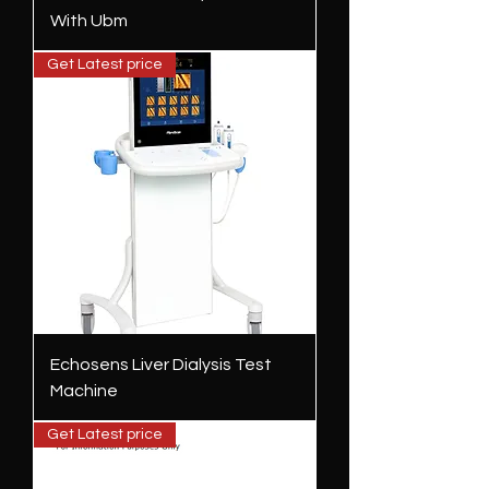
With Ubm
Get Latest price
Echosens Liver Dialysis Test
Machine
Get Latest price