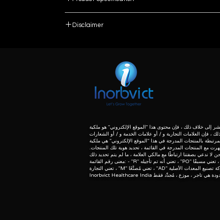
Urinalysis analyzer
Disclaimer
List number
All
: - R
unless otherwise indicated the content of this “w
herein associated with the products listed on this
Laboratory
purpose of identification of those products. we 
meaning of list number: - “r” means refurbishe
All
dealer of original equipment manufacturer.
Blood Alcohol Content
Fully Automatic
 إلى خلاف ذلك ، فإن محتوى هذا "الموقع الإلكتروني" هو ملكية
لك ، فإن العلامات التجارية و / أو علامات الخدمة و / أو الشعارات
مرتبطة بالمنتجات المدرجة في هذا "الموقع الإلكتروني" هي ملكية
Keyboard
ظهرت مع المنتجات المدرجة في القائمة ، تحديد هوية تلك المنتجات.
معنى رقم القائمة: - "R" تعني أنه تم تأجيله ، "PO" تعني مسبقًا ، "U" تعني المستخدمة ، "T"
Digital
Double
Product DescriptionThe Mission Urine Analyser U1