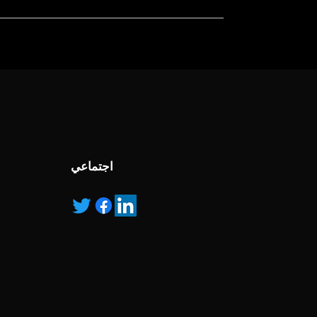
, service marks and/or logos [called “marks”]
r with the listed products, it is only used for the
pecified.
ns own manufactured, “ad” means authorised
اجتماعي
curate and efficient urinalysis testing. Accurate