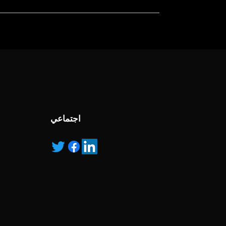
, service marks and/or logos [called “marks”]
r with the listed products, it is only used for the
pecified.
ns own manufactured, “ad” means authorised
اجتماعي