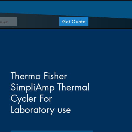
حياة 
Get Quote
Thermo Fisher
SimpliAmp Thermal
Cycler For
Laboratory use