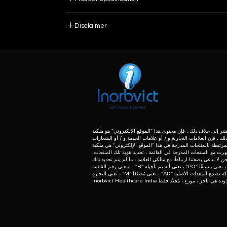
Thermo Fisher
Disclaimer
List number
SimpliAmp
: - R
unless otherwise indicated the content of this “w
herein associated with the products listed on this
96 wells
purpose of identification of those products. we 
meaning of list number: - “r” means refurbishe
0.2 mL
dealer of original equipment manufacturer.
Made in India
0-100.0 Deg C
 إلى خلاف ذلك ، فإن محتوى هذا "الموقع الإلكتروني" هو ملكية
لك ، فإن العلامات التجارية و / أو علامات الخدمة و / أو الشعارات
مرتبطة بالمنتجات المدرجة في هذا "الموقع الإلكتروني" هي ملكية
96 well,0.2 mL
ظهرت مع المنتجات المدرجة في القائمة ، تحديد هوية تلك المنتجات.
معنى رقم القائمة: - "R" تعني أنه تم تأجيله ، "PO" تعني مسبقًا ، "U" تعني المستخدمة ، "T"
Cloud or mobile via Ethernet or WiFi
r
1