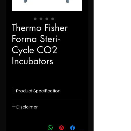
Thermo Fisher
Forma Steri-
Cycle CO2
Incubators
Product Specification
Forma Steri-
Model
Disclaimer
Cycle
List number
: - R
6.5 cu. ft., 184L
Capacity
unless otherwise indicated the
content of this “website” is the