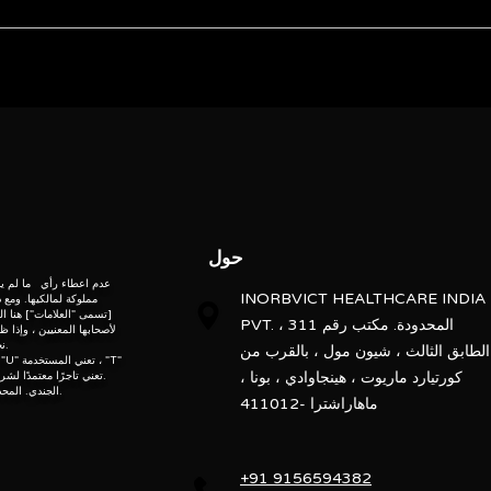
Phase
Brand
ebsite” is the proprietary property of its owners. however, trademarks
” website” are the property of their respective owners and if they appea
Voltage
do not claim as association with the mark owners, unless otherwise so s
d, “po” means preowned, “u” means used, “t” means trading, “m” mea
Plate Dissipation (Max.)
حول
عدم اعطاء رأي ما لم يشر
INORBVICT HEALTHCARE INDIA
مملوكة لمالكيها. ومع ذ
[تسمى "العلامات"] هنا ال
PVT. المحدودة. مكتب رقم 311 ،
لأصحابها المعنيين ، وإذا 
نحن لا ندعي بصفتنا ارتباطًا مع مالكي العلامة ، ما لم يتم تحديد ذلك.
الطابق الثالث ، شيون مول ، بالقرب من
ogy
كورتيارد ماريوت ، هينجاوادي ، بونا ،
تعني التجارة ، "M" تعني مُصنَّعًا ، "AD" تعني تاجرًا معتمدًا لشركة تصنيع المعدات الأصلية.
Inorbvict Healthcare India الجندي. المحدودة هي تاجر ، موزع ، مُجدِّد فقط.
ماهاراشترا -411012
+91 9156594382