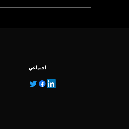
, service marks and/or logos [called “marks”]
r with the listed products, it is only used for the
pecified.
ns own manufactured, “ad” means authorised
اجتماعي