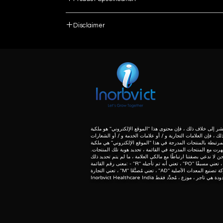
Single Phase
Disclaimer
List number
Siemens
: - R
unless otherwise indicated the content of this “w
herein associated with the products listed on this
26.5 Volts
purpose of identification of those products. we 
meaning of list number: - “r” means refurbishe
dealer of original equipment manufacturer.
350 Watts
Product DescriptionDura 202- P/N 10928320
 إلى خلاف ذلك ، فإن محتوى هذا "الموقع الإلكتروني" هو ملكية
Dura 422- P/N 5534776
لك ، فإن العلامات التجارية و / أو علامات الخدمة و / أو الشعارات
مرتبطة بالمنتجات المدرجة في هذا "الموقع الإلكتروني" هي ملكية
Dura 352 MV -P/N 5534990
ظهرت مع المنتجات المدرجة في القائمة ، تحديد هوية تلك المنتجات.
معنى رقم القائمة: - "R" تعني أنه تم تأجيله ، "PO" تعني مسبقًا ، "U" تعني المستخدمة ، "T"
Quality Assurance services in Diagnostic Radiol
Computed Tomography
Mammography
C-Arm
X-Ray
OPG & CBCT