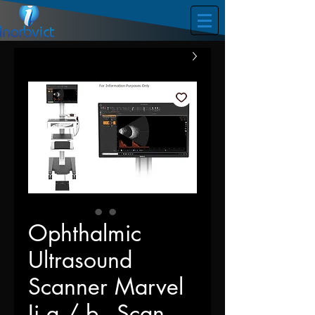
Ophthalmic
Ultrasound
Scanner Marvel
Ii a / b - Scan