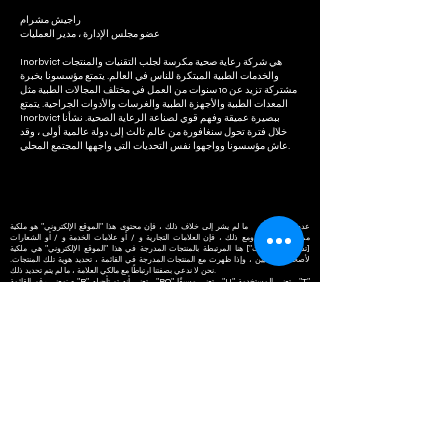
راجيش مشرام
عضو مجلس الإدارة ، مدير العمليات
Inorbvict هي شركة رعاية صحية مكرسة لجلب التقنيات والمنتجات
والخدمات الطبية المبتكرة للناس في العالم. يتمتع مؤسسونا بخبرة
مشتركة تزيد عن 10 سنوات من العمل في مختلف المجالات الطبية مثل
المعدات الطبية والأجهزة الطبية والغرسات والأدوات الجراحية. يتمتع
Inorbvict ببصيرة عميقة وفهم قوي لصناعة الرعاية الصحية. نشأنا
خلال فترة تحول سنغافورة من عالم ثالث إلى دولة عالمية أولى ، وقد
عاش مؤسسونا وواجهوا نفس التحديات التي واجهها المجتمع المحلي.
عدم اعطاء رأي ما لم يشر إلى خلاف ذلك ، فإن محتوى هذا "الموقع الإلكتروني" هو ملكية
مملوكة لمالكيها. ومع ذلك ، فإن العلامات التجارية و / أو علامات الخدمة و / أو الشعارات
[تسمى "العلامات"] هنا المرتبطة بالمنتجات المدرجة في هذا "الموقع الإلكتروني" هي ملكية
لأصحابها المعنيين ، وإذا ظهرت مع المنتجات المدرجة في القائمة ، تحديد هوية تلك المنتجات.
نحن لا ندعي بصفتنا ارتباطًا مع مالكي العلامة ، ما لم يتم تحديد ذلك.
معنى رقم القائمة: - "R" تعني أنه تم تأجيله ، "PO" تعني مسبقًا ، "U" تعني المستخدمة ، "T"
تعني التجارة ، "M" تعني مُصنَّعًا ، "AD" تعني تاجرًا معتمدًا لشركة تصنيع المعدات الأصلية.
Inorbvict Healthcare India الجندي. المحدودة هي تاجر ، موزع ، مُجدِّد فقط.
حول
INORBVICT HEALTHCARE INDIA PVT.
المحدودة. مكتب رقم 311 ، الطابق الثالث ،
شيون مول ، بالقرب من كورتيارد ماريوت ،
هينجاوادي ، بونا ، ماهاراشترا -411012
+91 9156594382